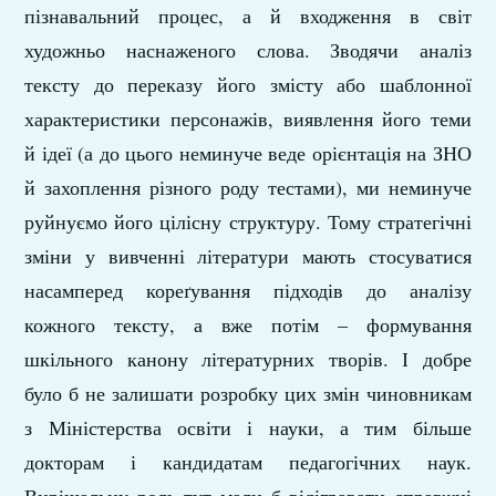
пізнавальний процес, а й входження в світ
художньо наснаженого слова. Зводячи аналіз
тексту до переказу його змісту або шаблонної
характеристики персонажів, виявлення його теми
й ідеї (а до цього неминуче веде орієнтація на ЗНО
й захоплення різного роду тестами), ми неминуче
руйнуємо його цілісну структуру. Тому стратегічні
зміни у вивченні літератури мають стосуватися
насамперед кореґування підходів до аналізу
кожного тексту, а вже потім – формування
шкільного канону літературних творів. І добре
було б не залишати розробку цих змін чиновникам
з Міністерства освіти і науки, а тим більше
докторам і кандидатам педагогічних наук.
Вирішальну роль тут мали б відігравати справжні