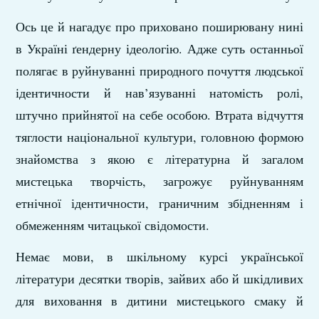
Ось це й нагадує про приховано поширювану нині
в Україні ґендерну ідеологію. Адже суть останньої
полягає в руйнуванні природного почуття людської
ідентичности й нав’язуванні натомість ролі,
штучно прийнятої на себе особою. Втрата відчуття
тяглости національної культури, головною формою
знайомства з якою є літературна й загалом
мистецька творчість, загрожує руйнуванням
етнічної ідентичности, граничним збідненням і
обмеженням читацької свідомости.
Немає мови, в шкільному курсі української
літератури десятки творів, зайвих або й шкідливих
для виховання в дитини мистецького смаку й