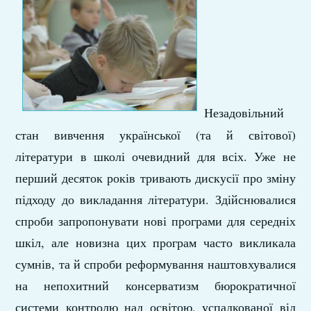
Незадовільний
стан вивчення української (та й світової)
літератури в школі очевидний для всіх. Уже не
перший десяток років тривають дискусії про зміну
підходу до викладання літератури. Здійснювалися
спроби запропонувати нові програми для середніх
шкіл, але новизна цих програм часто викликала
сумнів, та й спроби реформування наштовхувалися
на непохитний консерватизм бюрократичної
системи контролю над освітою, успадкованої від