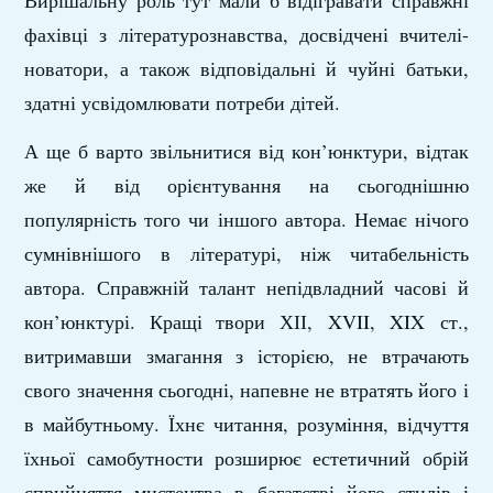
фахівці з літературознавства, досвідчені вчителі-
новатори, а також відповідальні й чуйні батьки,
здатні усвідомлювати потреби дітей.
А ще б варто звільнитися від кон’юнктури, відтак
же й від орієнтування на сьогоднішню
популярність того чи іншого автора. Немає нічого
сумнівнішого в літературі, ніж читабельність
автора. Справжній талант непідвладний часові й
кон’юнктурі. Кращі твори ХІІ, XVII, XIX ст.,
витримавши змагання з історією, не втрачають
свого значення сьогодні, напевне не втратять його і
в майбутньому. Їхнє читання, розуміння, відчуття
їхньої самобутности розширює естетичний обрій
сприйняття мистецтва в багатстві його стилів і