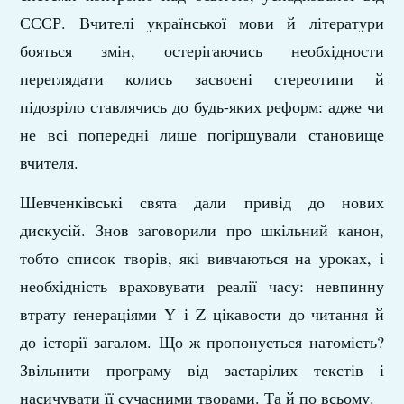
СССР. Вчителі української мови й літератури
бояться змін, остерігаючись необхідности
переглядати колись засвоєні стереотипи й
підозріло ставлячись до будь-яких реформ: адже чи
не всі попередні лише погіршували становище
вчителя.
Шевченківські свята дали привід до нових
дискусій. Знов заговорили про шкільний канон,
тобто список творів, які вивчаються на уроках, і
необхідність враховувати реалії часу: невпинну
втрату ґенераціями Y і Z цікавости до читання й
до історії загалом. Що ж пропонується натомість?
Звільнити програму від застарілих текстів і
насичувати її сучасними творами. Та й по всьому.