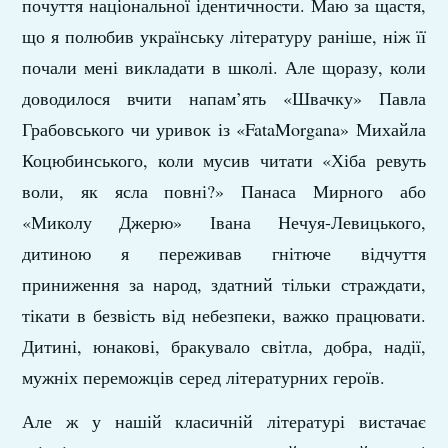
почуття національної ідентичности. Маю за щастя,
що я полюбив українську літературу раніше, ніж її
почали мені викладати в школі. Але щоразу, коли
доводилося вчити напам’ять «Швачку» Павла
Грабовського чи уривок із «FataMorgana» Михайла
Коцюбинського, коли мусив читати «Хіба ревуть
воли, як ясла повні?» Панаса Мирного або
«Миколу Джерю» Івана Нечуя-Левицького,
дитиною я переживав гнітюче відчуття
приниження за народ, здатний тільки страждати,
тікати в безвість від небезпеки, важко працювати.
Дитині, юнакові, бракувало світла, добра, надії,
мужніх переможців серед літературних героїв.
Але ж у нашій класичній літературі вистачає