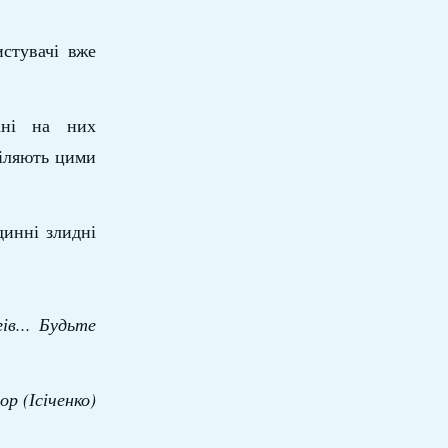
стувачі вже
ані на них
діляють цими
динні злидні
ів... Будьте
ор (Ісіченко)