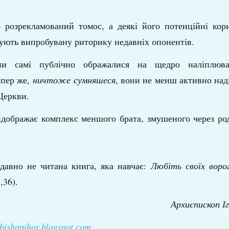
розрекламований томос, а деякі його потенційні кори
ують випробувану риторику недавніх опонентів.
ни самі публічно ображалися на щедро наліплюв
епер же,
ничтоже сумняшеся
, вони не менш активно на
Церкви.
ідображає комплекс меншого брата, змушеного через ро
 давно не читана книга, яка навчає:
Любіть своїх ворог
,36).
Архиєпископ Іг
bishopihor.blogspot.com