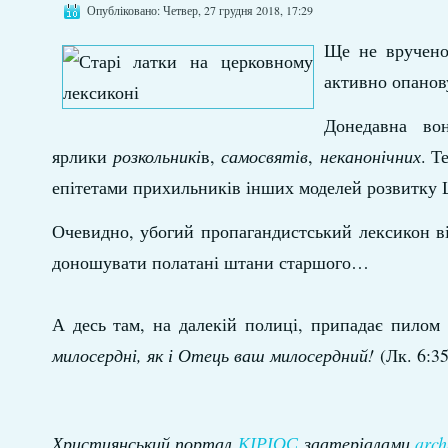
Опубліковано: Четвер, 27 грудня 2018, 17:29
Ще не вручено 
активно опанов
Донедавна во
ярлики
розкольникі
в,
самосвятів
,
неканонічних
. Т
епітетами прихильників інших моделей розвитку 
Очевидно, убогий пропагандистський лексикон в
доношувати полатані штани старшого…
А десь там, на далекій полиці, припадає пилом
милосердні, як і Отець ваш милосердний!
(Лк. 6:35
Християнський портал
КІРІОС
заатеріалами
arch