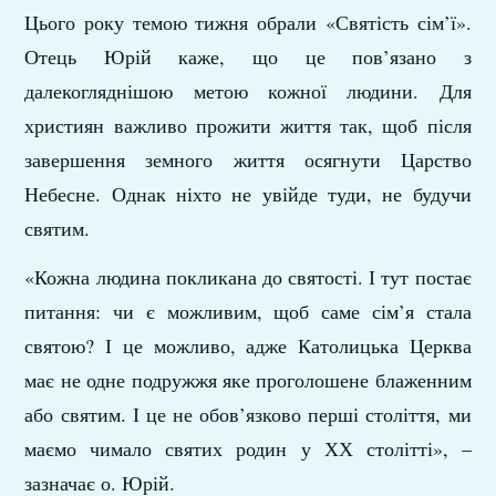
Цього року темою тижня обрали «Святість сім’ї».
Отець Юрій каже, що це пов’язано з
далекогляднішою метою кожної людини. Для
християн важливо прожити життя так, щоб після
завершення земного життя осягнути Царство
Небесне. Однак ніхто не увійде туди, не будучи
святим.
«Кожна людина покликана до святості. І тут постає
питання: чи є можливим, щоб саме сім’я стала
святою? І це можливо, адже Католицька Церква
має не одне подружжя яке проголошене блаженним
або святим. І це не обов’язково перші століття, ми
маємо чимало святих родин у ХХ столітті», –
зазначає о. Юрій.