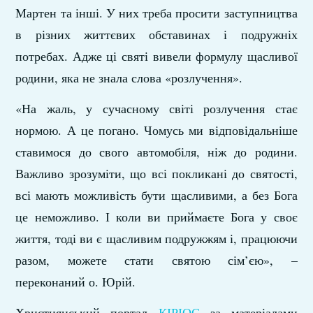
Мартен та інші. У них треба просити заступництва
в різних життєвих обставинах і подружніх
потребах. Адже ці святі вивели формулу щасливої
родини, яка не знала слова «розлучення».
«На жаль, у сучасному світі розлучення стає
нормою. А це погано. Чомусь ми відповідальніше
ставимося до свого автомобіля, ніж до родини.
Важливо зрозуміти, що всі покликані до святості,
всі мають можливість бути щасливими, а без Бога
це неможливо. І коли ви приймаєте Бога у своє
життя, тоді ви є щасливим подружжям і, працюючи
разом, можете стати святою сім’єю», –
переконаний о. Юрій.
Християнський портал
КІРІОС
за матеріалами