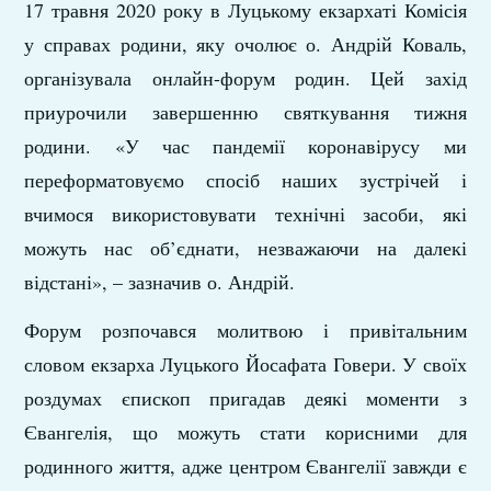
17 травня 2020 року в Луцькому екзархаті Комісія
у справах родини, яку очолює о. Андрій Коваль,
організувала онлайн-форум родин. Цей захід
приурочили завершенню святкування тижня
родини. «У час пандемії коронавірусу ми
переформатовуємо спосіб наших зустрічей і
вчимося використовувати технічні засоби, які
можуть нас об’єднати, незважаючи на далекі
відстані», – зазначив о. Андрій.
Форум розпочався молитвою і привітальним
словом екзарха Луцького Йосафата Говери. У своїх
роздумах єпископ пригадав деякі моменти з
Євангелія, що можуть стати корисними для
родинного життя, адже центром Євангелії завжди є