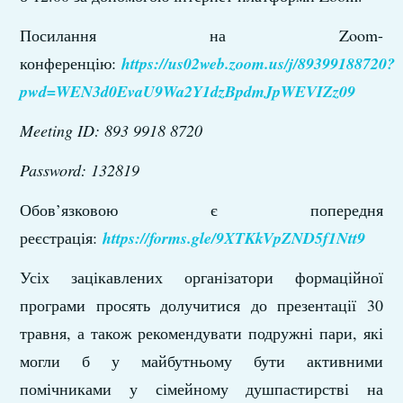
Посилання на Zoom-
конференцію:
https://us02web.zoom.us/j/89399188720?
pwd=WEN3d0EvaU9Wa2Y1dzBpdmJpWEVIZz09
Meeting ID: 893 9918 8720
Password: 132819
Обов’язковою є попередня
реєстрація:
https://forms.gle/9XTKkVpZND5f1Ntt9
Усіх зацікавлених організатори формаційної
програми просять долучитися до презентації 30
травня, а також рекомендувати подружні пари, які
могли б у майбутньому бути активними
помічниками у сімейному душпастирстві на