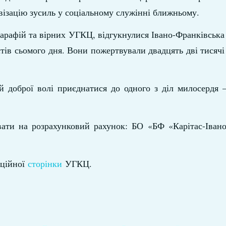
ивізацію зусиль у соціальному служінні ближньому.
парафій та вірних УГКЦ, відгукнулися Івано-Франківська
ів сьомого дня. Вони пожертвували двадцять дві тисячі
й доброї волі приєднатися до одного з діл милосердя 
ати на розрахунковий рахунок: БО «БФ «Карітас-Івано
іційної
сторінки
УГКЦ.