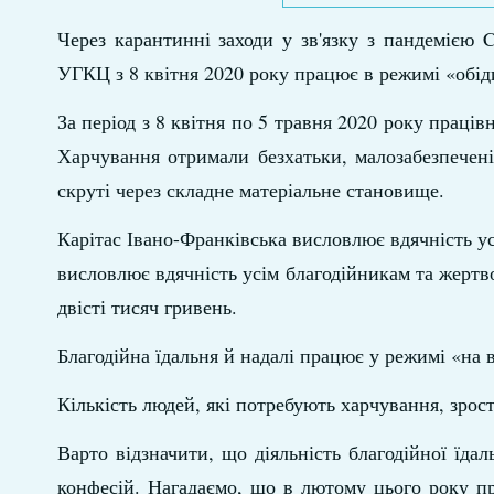
Через карантинні заходи у зв'язку з пандемією C
УГКЦ з 8 квітня 2020 року працює в режимі «обід
За період з 8 квітня по 5 травня 2020 року праців
Харчування отримали безхатьки, малозабезпечені,
скруті через складне матеріальне становище.
Карітас Івано-Франківська висловлює вдячність усі
висловлює вдячність усім благодійникам та жертв
двісті тисяч гривень.
Благодійна їдальня й надалі працює у режимі «на 
Кількість людей, які потребують харчування, зрост
Варто відзначити, що діяльність благодійної їдал
конфесій. Нагадаємо, що в лютому цього року пр