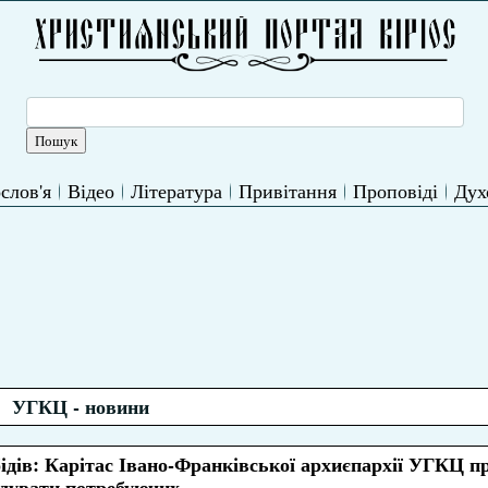
слов'я
Відео
Література
Привітання
Проповіді
Дух
УГКЦ - новини
бідів: Карітас Івано-Франківської архиєпархії УГКЦ п
одувати потребуючих