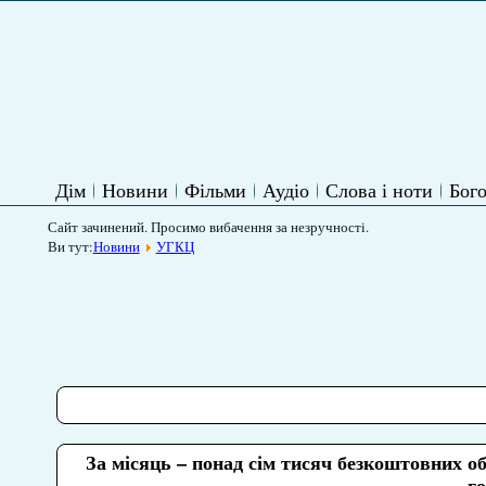
Дім
Новини
Фільми
Аудіо
Слова і ноти
Бого
Сайт зачинений. Просимо вибачення за незручності.
Ви тут:
Новини
УГКЦ
За місяць – понад сім тисяч безкоштовних о
г