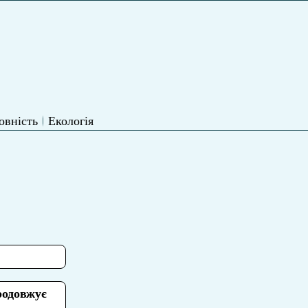
овність
Екологія
родовжує