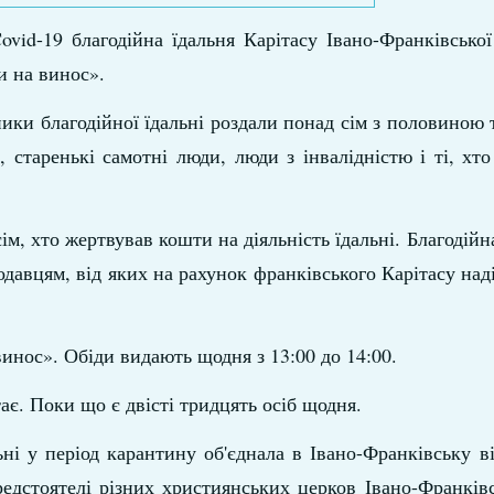
ovid-19 благодійна їдальня Карітасу Івано-Франківської
и на винос».
ники благодійної їдальні роздали понад сім з половиною т
 старенькі самотні люди, люди з інвалідністю і ті, хт
м, хто жертвував кошти на діяльність їдальні. Благодійна
одавцям, від яких на рахунок франківського Карітасу на
винос». Обіди видають щодня з 13:00 до 14:00.
ає. Поки що є двісті тридцять осіб щодня.
ьні у період карантину об'єднала в Івано-Франківську в
едстоятелі різних християнських церков Івано-Франківс