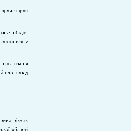
 архиєпархії
исяч обідів.
о опинився у
 організація
дійшло понад
ірних різних
ької області