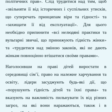
політичних прав». Слід трудитися над тим, щоб
«звільняти її від історичних і суспільних утисків,
що суперечать принципам віри та гідності» та
«захищати її від експлуатації». Для цього
необхідно припинити «всі нелюдяні практики та
вульгарні звичаї, що принижують гідність жінки»
та «трудитися над зміною законів, які не дають
жінкам повноцінно втішатися своїми правами».
Наголосивши на праві дітей виростати в
середовищі сім’ї, право на належне харчування та
освіту, лідери засуджують будь-які дії, що
«порушують гідність дітей та їхні права» та
вказують на важливість пильнувати їх від різних
загроз, на які вони наражаються, також і в