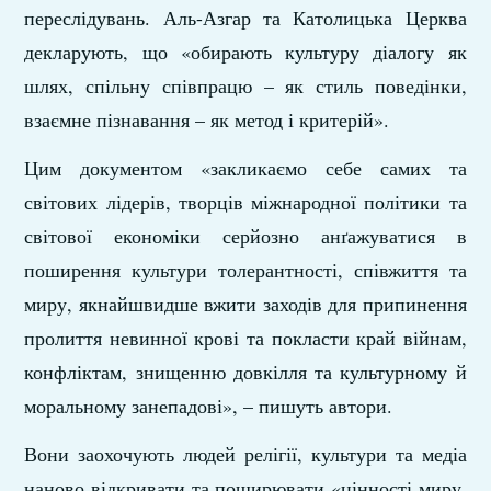
переслідувань. Аль-Азгар та Католицька Церква
декларують, що «обирають культуру діалогу як
шлях, спільну співпрацю – як стиль поведінки,
взаємне пізнавання – як метод і критерій».
Цим документом «закликаємо себе самих та
світових лідерів, творців міжнародної політики та
світової економіки серйозно анґажуватися в
поширення культури толерантності, співжиття та
миру, якнайшвидше вжити заходів для припинення
пролиття невинної крові та покласти край війнам,
конфліктам, знищенню довкілля та культурному й
моральному занепадові», – пишуть автори.
Вони заохочують людей релігії, культури та медіа
наново відкривати та поширювати «цінності миру,