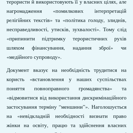
терористи й використовують її у власних цілях, але
нагромадження «помилкових інтерпретацій
релігійних текстів» та «політика голоду, злиднів,
несправедливості, утисків, зухвалості». Тому слід
«припинити підтримку терористичних рухів
шляхом фінансування, надання зброї» чи
«медійного супроводу».
Документ вказує на необхідність трудитися на
користь «встановлення у наших суспільствах
поняття повноправного громадянства» та
«відмовитися від використання дискримінаційного
застосування терміну “меншини”». Наголошується
на «невідкладній необхідності визнати право
жінки на освіту, працю та здійснення власних