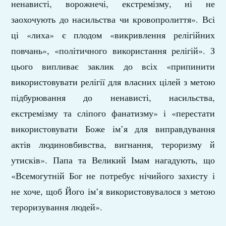
ненависті, ворожнечі, екстремізму, ні не
заохочують до насильства чи кровопролиття». Всі
ці «лиха» є плодом «викривлення релігійних
повчань», «політичного використання релігій». З
цього випливає заклик до всіх «припинити
використовувати релігії для власних цілей з метою
підбурювання до ненависті, насильства,
екстремізму та сліпого фанатизму» і «перестати
використовувати Боже ім’я для виправдування
актів людиновбивства, вигнання, тероризму й
утисків». Папа та Великий Імам нагадують, що
«Всемогутній Бог не потребує нічийого захисту і
не хоче, щоб Його ім’я використовувалося з метою
тероризування людей».