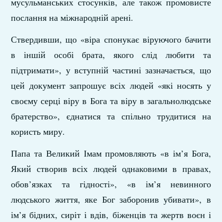
мусульманських стосунків, але також промовисте
послання на міжнародній арені.
Ствердивши, що «віра спонукає віруючого бачити
в іншій особі брата, якого слід любити та
підтримати», у вступній частині зазначається, що
цей документ запрошує всіх людей «які носять у
своєму серці віру в Бога та віру в загальнолюдське
братерство», єднатися та спільно трудитися на
користь миру.
Папа та Великий Імам промовляють «в ім’я Бога,
Який створив всіх людей однаковими в правах,
обов’язках та гідності», «в ім’я невинного
людського життя, яке Бог заборонив убивати», в
ім’я бідних, сиріт і вдів, біженців та жертв воєн і