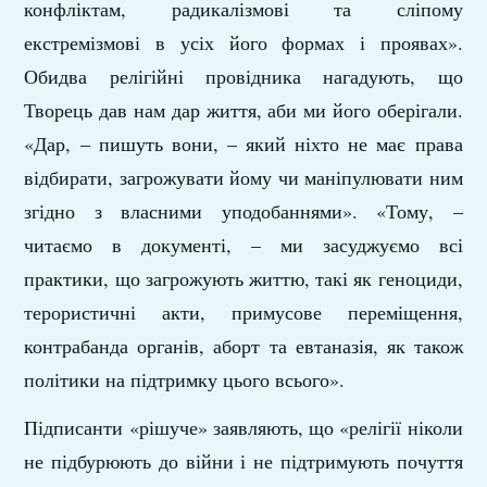
конфліктам, радикалізмові та сліпому
екстремізмові в усіх його формах і проявах».
Обидва релігійні провідника нагадують, що
Творець дав нам дар життя, аби ми його оберігали.
«Дар, – пишуть вони, – який ніхто не має права
відбирати, загрожувати йому чи маніпулювати ним
згідно з власними уподобаннями». «Тому, –
читаємо в документі, – ми засуджуємо всі
практики, що загрожують життю, такі як геноциди,
терористичні акти, примусове переміщення,
контрабанда органів, аборт та евтаназія, як також
політики на підтримку цього всього».
Підписанти «рішуче» заявляють, що «релігії ніколи
не підбурюють до війни і не підтримують почуття