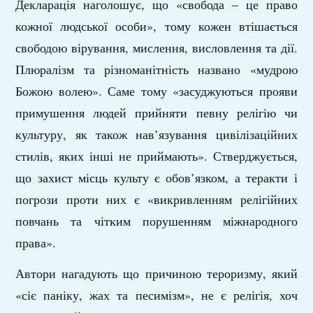
Декларація наголошує, що «свобода – це право
кожної людської особи», тому кожен втішається
свободою вірування, мислення, висловлення та дії.
Плюралізм та різноманітність названо «мудрою
Божою волею». Саме тому «засуджуються прояви
примушення людей прийняти певну релігію чи
культуру, як також нав’язування цивілізаційних
стилів, яких інші не приймають». Стверджується,
що захист місць культу є обов’язком, а теракти і
погрози проти них є «викривленням релігійних
повчань та чітким порушенням міжнародного
права».
Автори нагадують що причиною тероризму, який
«сіє паніку, жах та песимізм», не є релігія, хоч