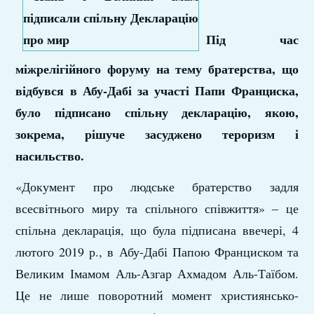
Під час
міжрелігійного форуму на тему братерства, що
відбувся в Абу-Дабі за участі Папи Франциска,
було підписано спільну декларацію, якою,
зокрема, рішуче засуджено тероризм і
насильство.
«Документ про людське братерство задля
всесвітнього миру та спільного співжиття» – це
спільна декларація, що була підписана ввечері, 4
лютого 2019 р., в Абу-Дабі Папою Франциском та
Великим Імамом Аль-Азгар Ахмадом Аль-Таїбом.
Це не лише поворотний момент християнсько-