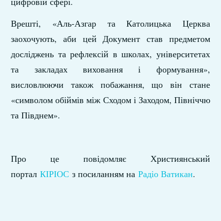
цифровій сфері.
Врешті, «Аль-Азгар та Католицька Церква
заохочують, аби цей Документ став предметом
досліджень та рефлексій в школах, університетах
та закладах виховання і формування»,
висловлюючи також побажання, що він стане
«символом обіймів між Сходом і Заходом, Північчю
та Півднем».
Про це повідомляє Християнський
портал
КІРІОС
з посиланням на
Радіо Ватикан
.