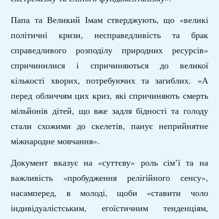
Папа та Великий Імам стверджують, що «великі
політичні кризи, несправедливість та брак
справедливого розподілу природних ресурсів»
спричинилися і спричиняються до великої
кількості хворих, потребуючих та загиблих. «А
перед обличчям цих криз, які спричиняють смерть
мільйонів дітей, що вже задля бідності та голоду
стали схожими до скелетів, панує неприйнятне
міжнародне мовчання».
Документ вказує на «суттєву» роль сім’ї та на
важливість «пробудження релігійного сенсу»,
насамперед, в молоді, щоби «ставити чоло
індивідуалістським, егоїстичним тенденціям,