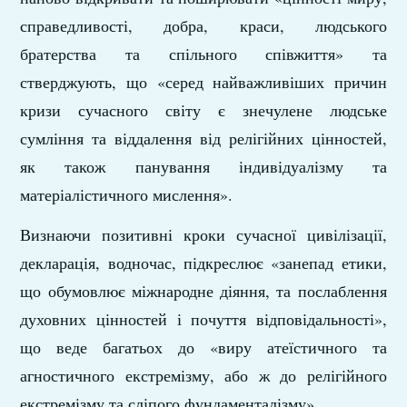
справедливості, добра, краси, людського
братерства та спільного співжиття» та
стверджують, що «серед найважливіших причин
кризи сучасного світу є знечулене людське
сумління та віддалення від релігійних цінностей,
як також панування індивідуалізму та
матеріалістичного мислення».
Визнаючи позитивні кроки сучасної цивілізації,
декларація, водночас, підкреслює «занепад етики,
що обумовлює міжнародне діяння, та послаблення
духовних цінностей і почуття відповідальності»,
що веде багатьох до «виру атеїстичного та
агностичного екстремізму, або ж до релігійного
екстремізму та сліпого фундаменталізму».