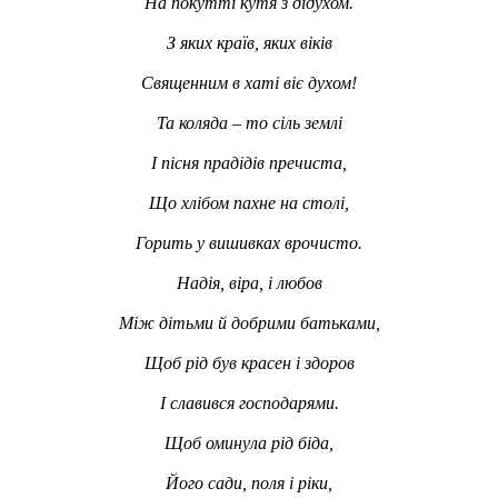
На покутті кутя з дідухом.
З яких країв, яких віків
Священним в хаті віє духом!
Та коляда – то сіль землі
І пісня прадідів пречиста,
Що хлібом пахне на столі,
Горить у вишивках врочисто.
Надія, віра, і любов
Між дітьми й добрими батьками,
Щоб рід був красен і здоров
І славився господарями.
Щоб оминула рід біда,
Його сади, поля і ріки,