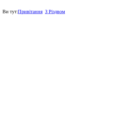
Ви тут:
Привітання
З Різдвом