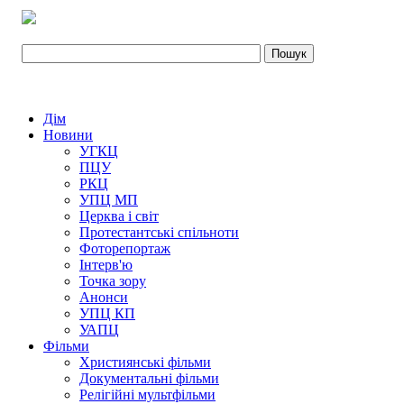
Дім
Новини
УГКЦ
ПЦУ
РКЦ
УПЦ МП
Церква і світ
Протестантські спільноти
Фоторепортаж
Інтерв'ю
Точка зору
Анонси
УПЦ КП
УАПЦ
Фільми
Християнські фільми
Документальні фільми
Релігійні мультфільми