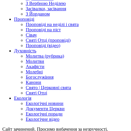
З Вербною Неділею
Засівалки, засівання
З Йорданом
Проповіді
Проповіді на неділі і свята
Проповіді на піст
Сівач
Святі Отці (проповіді)
Проповіді (відео)
Духовність
Молитва (рубрика)
Молитви
Акафісти
Молебні
Богослужіння
Канони
Свято | Церковні свята
Святі Отці
Екологія
Екологічні новини
Документи Церкви
Екологічні поради
Екологічне відео
Сайт зачинений. Просимо вибачення за незручності.