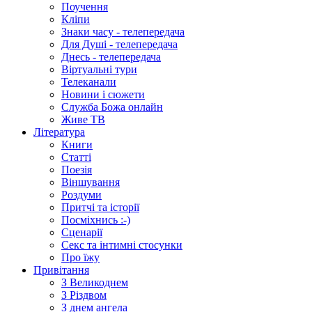
Поучення
Кліпи
Знаки часу - телепередача
Для Душі - телепередача
Днесь - телепередача
Віртуальні тури
Телеканали
Новини і сюжети
Служба Божа онлайн
Живе ТВ
Література
Книги
Статті
Поезія
Віншування
Роздуми
Притчі та історії
Посміхнись :-)
Сценарії
Секс та інтимні стосунки
Про їжу
Привітання
З Великоднем
З Різдвом
З днем ангела