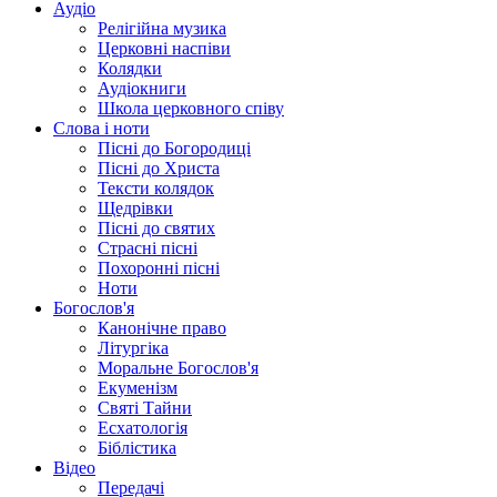
Аудіо
Релігійна музика
Церковні наспіви
Колядки
Аудіокниги
Школа церковного співу
Слова і ноти
Пісні до Богородиці
Пісні до Христа
Тексти колядок
Щедрівки
Пісні до святих
Страсні пісні
Похоронні пісні
Ноти
Богослов'я
Канонічне право
Літургіка
Моральне Богослов'я
Екуменізм
Святі Тайни
Есхатологія
Біблістика
Відео
Передачі