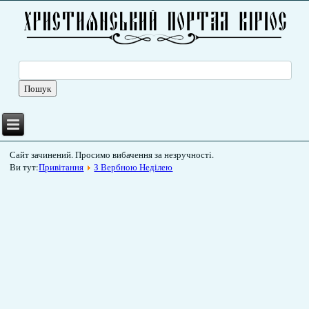
Сайт зачинений. Просимо вибачення за незручності.
Ви тут:
Привітання
З Вербною Неділею