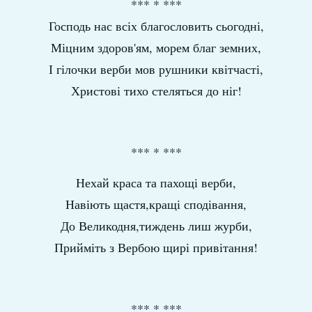
*** * ***
Господь нас всіх благословить сьогодні,
Міцним здоров'ям, морем благ земних,
І гілочки верби мов рушники квітчасті,
Христові тихо стеляться до ніг!
*** * ***
Нехай краса та пахощі верби,
Навіють щастя,кращі сподівання,
До Великодня,тиждень лиш журби,
Прийміть з Вербою щирі привітання!
*** * ***