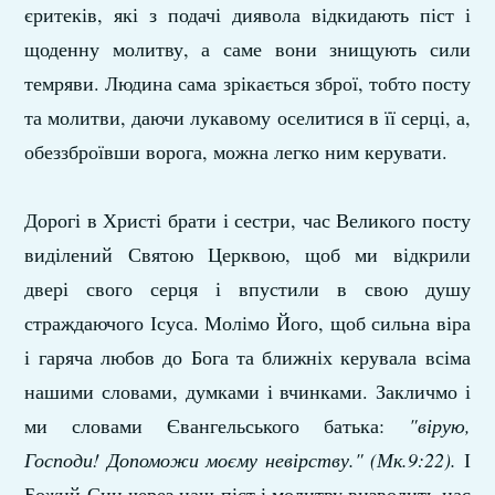
єритеків, які з подачі диявола відкидають піст і
щоденну молитву, а саме вони знищують сили
темряви. Людина сама зрікається зброї, тобто посту
та молитви, даючи лукавому оселитися в її серці, а,
обеззброївши ворога, можна легко ним керувати.
Дорогі в Христі брати і сестри, час Великого посту
виділений Святою Церквою, щоб ми відкрили
двері свого серця і впустили в свою душу
страждаючого Ісуса. Молімо Його, щоб сильна віра
і гаряча любов до Бога та ближніх керувала всіма
нашими словами, думками і вчинками. Закличмо і
ми словами Євангельського батька:
"вірую,
Господи! Допоможи моєму невірству." (Мк.9:22).
І
Божий Син через наш піст і молитву визволить нас