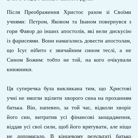
Після Преображення Христос разом зі Своїми
учнями: Петром, Яковом та Іваном повернувся з
гори Фавор до інших апостолів, які вели дискусію
із фарисеями. Вони намагались довести апостолам,
що Ісус нібито є звичайним сином теслі, а не
Сином Божим: тобто не той, на кого очікували
книжники.
Ця суперечка була викликана тим, що Христові
учні не змогли зцілити хворого сина на проханням
батька. Він, напевно, за той час, відколи хворіє
його син, витратив усі фінансові заощадження,
віддав усі свої сили, щоб його врятувати, але ніщо
не допомагало. В кінцевому результаті батько