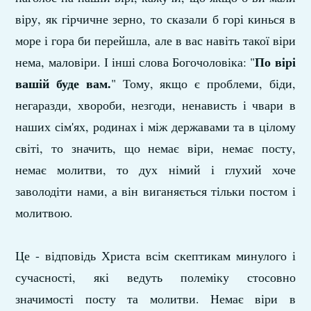
віру, як гірчичне зерно, то сказали б горі кинься в
море і гора би перейшла, але в вас навіть такої віри
По вірі
нема, маловіри. І інші слова Богочоловіка: "
вашій буде вам.
" Тому, якщо є проблеми, біди,
негаразди, хвороби, незгоди, ненависть і чвари в
наших сім'ях, родинах і між державами та в цілому
світі, то значить, що немає віри, немає посту,
немає молитви, то дух німий і глухий хоче
заволодіти нами, а він виганяється тільки постом і
молитвою.
Це - відповідь Христа всім скептикам минулого і
сучасності, які ведуть полеміку стосовно
значимості посту та молитви. Немає віри в