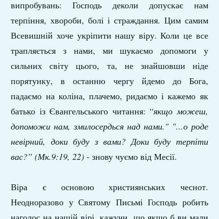
випробувань: Господь деколи допускає нам
терпіння, хвороби, болі і страждання. Цим самим
Всевишній хоче укріпити нашу віру. Коли це все
трапляється з нами, ми шукаємо допомоги у
сильних світу цього, та, не знайшовши ніде
порятунку, в останню чергу йдемо до Бога,
падаємо на коліна, плачемо, ридаємо і кажемо як
батько із Євангельського читання: “
якщо можеш,
допоможи нам, змилосердься над нами." "...о роде
невірний, доки буду з вами? Доки буду терпіти
вас?” (Мк.9:19, 22)
- знову чуємо від Месії.
Віра є основою християнських чеснот.
Неодноразово у Святому Письмі Господь робить
наголос на нашій вірі, кажучи, що якщо б ви мали