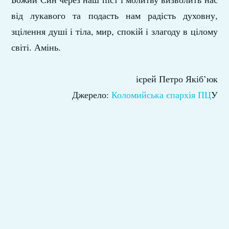
від лукавого та подасть нам радість духовну,
зцілення душі і тіла, мир, спокій і злагоду в цілому
світі. Амінь.
ієрей Петро Якіб’юк
Джерело:
Коломийська єпархія ПЦ
У