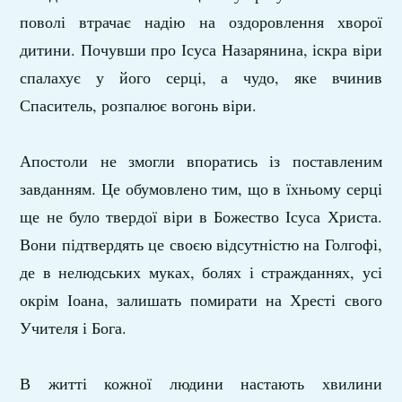
поволі втрачає надію на оздоровлення хворої
дитини. Почувши про Ісуса Назарянина, іскра віри
спалахує у його серці, а чудо, яке вчинив
Спаситель, розпалює вогонь віри.
Апостоли не змогли впоратись із поставленим
завданням. Це обумовлено тим, що в їхньому серці
ще не було твердої віри в Божество Ісуса Христа.
Вони підтвердять це своєю відсутністю на Голгофі,
де в нелюдських муках, болях і стражданнях, усі
окрім Іоана, залишать помирати на Хресті свого
Учителя і Бога.
В житті кожної людини настають хвилини