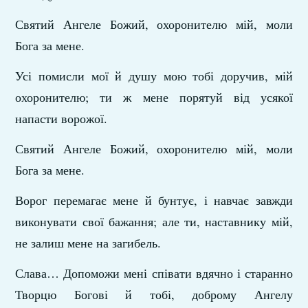
Святий Ангеле Божий, охоронителю мій, моли
Бога за мене.
Усі помисли мої й душу мою тобі доручив, мій
охоронителю; ти ж мене порятуй від усякої
напасти ворожої.
Святий Ангеле Божий, охоронителю мій, моли
Бога за мене.
Ворог перемагає мене й бунтує, і навчає завжди
виконувати свої бажання; але ти, наставнику мій,
не залиш мене на загибель.
Слава… Допоможи мені співати вдячно і старанно
Творцю Богові й тобі, доброму Ангелу