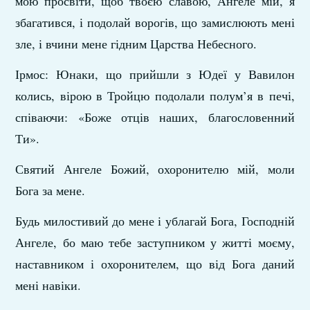
мою просвіти, щоб твоєю славою, Ангеле мій, я
збагатився, і подолай ворогів, що замислюють мені
зле, і вчини мене гідним Царства Небесного.
Ірмос: Юнаки, що прийшли з Юдеї у Вавилон
колись, вірою в Тройцю подолали полум’я в печі,
співаючи: «Боже отців наших, благословенний
Ти».
Святий Ангеле Божий, охоронителю мій, моли
Бога за мене.
Будь милостивий до мене і ублагай Бога, Господній
Ангеле, бо маю тебе заступником у житті моєму,
наставником і охоронителем, що від Бога даний
мені навіки.