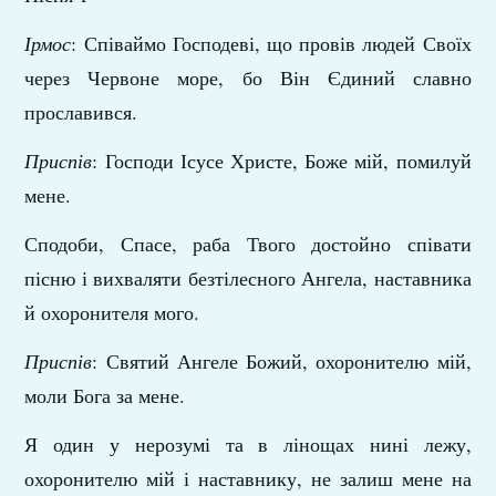
Ірмос
: Співаймо Господеві, що провів людей Своїх
через Червоне море, бо Він Єдиний славно
прославився.
Приспів
: Господи Ісусе Христе, Боже мій, помилуй
мене.
Сподоби, Спасе, раба Твого достойно співати
пісню і вихваляти безтілесного Ангела, наставника
й охоронителя мого.
Приспів
: Святий Ангеле Божий, охоронителю мій,
моли Бога за мене.
Я один у нерозумі та в лінощах нині лежу,
охоронителю мій і наставнику, не залиш мене на