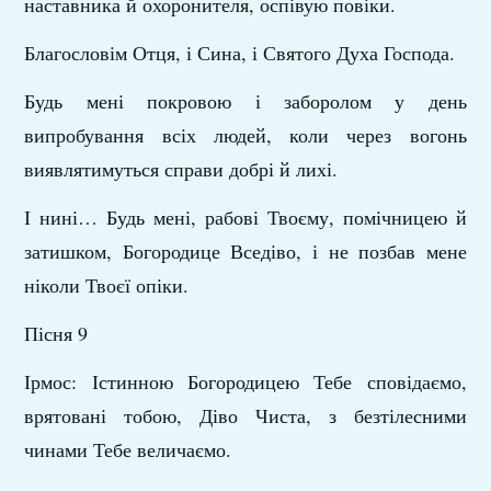
наставника й охоронителя, оспівую повіки.
Благословім Отця, і Сина, і Святого Духа Господа.
Будь мені покровою і заборолом у день
випробування всіх людей, коли через вогонь
виявлятимуться справи добрі й лихі.
І нині… Будь мені, рабові Твоєму, помічницею й
затишком, Богородице Вседіво, і не позбав мене
ніколи Твоєї опіки.
Пісня 9
Ірмос: Істинною Богородицею Тебе сповідаємо,
врятовані тобою, Діво Чиста, з безтілесними
чинами Тебе величаємо.