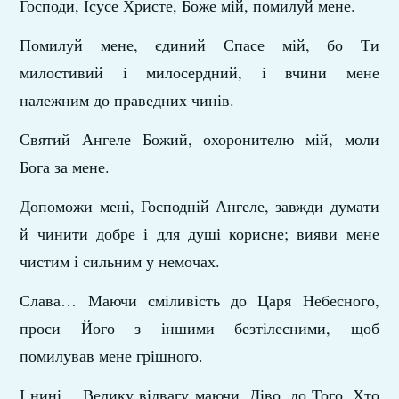
Господи, Ісусе Христе, Боже мій, помилуй мене.
Помилуй мене, єдиний Спасе мій, бо Ти
милостивий і милосердний, і вчини мене
належним до праведних чинів.
Святий Ангеле Божий, охоронителю мій, моли
Бога за мене.
Допоможи мені, Господній Ангеле, завжди думати
й чинити добре і для душі корисне; вияви мене
чистим і сильним у немочах.
Слава… Маючи сміливість до Царя Небесного,
проси Його з іншими безтілесними, щоб
помилував мене грішного.
І нині… Велику відвагу маючи, Діво, до Того, Хто