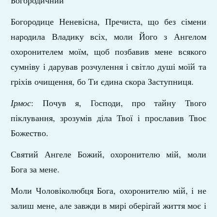
Богородичний
Богородице Неневісна, Пречиста, що без сімени
народила Владику всіх, моли Його з Ангелом
охоронителем моїм, щоб позбавив мене всякого
сумніву і дарував розчулення і світло душі моїй та
гріхів очищення, бо Ти єдина скора Заступниця.
Ірмос
: Почув я, Господи, про тайну Твого
піклування, зрозумів діла Твої і прославив Твоє
Божество.
Святий Ангеле Божий, охоронителю мій, моли
Бога за мене.
Моли Чоловіколюбця Бога, охоронителю мій, і не
залиш мене, але завжди в мирі оберігай життя моє і