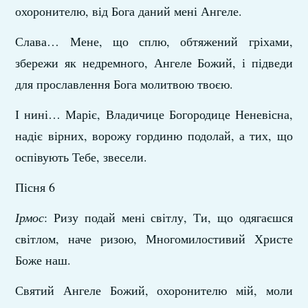
охоронителю, від Бога даний мені Ангеле.
Слава… Мене, що сплю, обтяжений гріхами,
збережи як недремного, Ангеле Божий, і підведи
для прославлення Бога молитвою твоєю.
І нині… Маріє, Владичице Богородице Неневісна,
надіє вірних, ворожу гординю подолай, а тих, що
оспівують Тебе, звесели.
Пісня 6
Ірмос
: Ризу подай мені світлу, Ти, що одягаєшся
світлом, наче ризою, Многомилостивий Христе
Боже наш.
Святий Ангеле Божий, охоронителю мій, моли