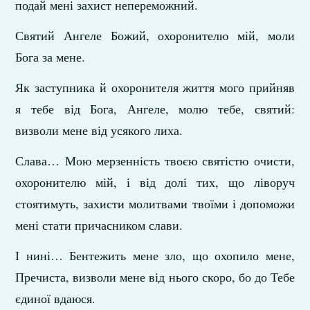
подай мені захист непереможний.
Святий Ангеле Божий, охоронителю мій, моли
Бога за мене.
Як заступника й охоронителя життя мого прийняв
я тебе від Бога, Ангеле, молю тебе, святий:
визволи мене від усякого лиха.
Слава… Мою мерзенність твоєю святістю очисти,
охоронителю мій, і від долі тих, що ліворуч
стоятимуть, захисти молитвами твоїми і допоможи
мені стати причасником слави.
І нині… Бентежить мене зло, що охопило мене,
Пречиста, визволи мене від нього скоро, бо до Тебе
єдиної вдаюся.