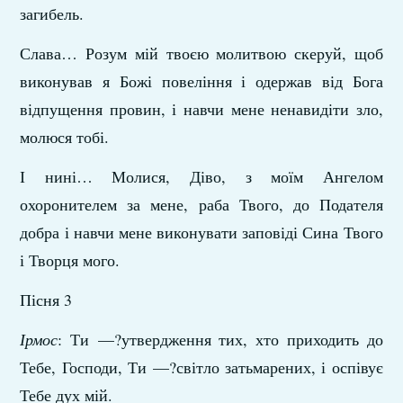
загибель.
Слава… Розум мій твоєю молитвою скеруй, щоб
виконував я Божі повеління і одержав від Бога
відпущення провин, і навчи мене ненавидіти зло,
молюся тобі.
І нині… Молися, Діво, з моїм Ангелом
охоронителем за мене, раба Твого, до Подателя
добра і навчи мене виконувати заповіді Сина Твого
і Творця мого.
Пісня 3
Ірмос
: Ти —?утвердження тих, хто приходить до
Тебе, Господи, Ти —?світло затьмарених, і оспівує
Тебе дух мій.