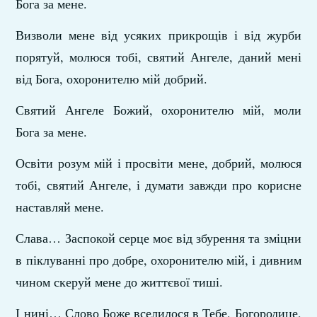
Бога за мене.
Визволи мене від усяких прикрощів і від журби
порятуй, молюся тобі, святий Ангеле, даний мені
від Бога, охоронителю мій добрий.
Святий Ангеле Божий, охоронителю мій, моли
Бога за мене.
Освіти розум мій і просвіти мене, добрий, молюся
тобі, святий Ангеле, і думати завжди про корисне
наставляй мене.
Слава… Заспокой серце моє від збурення та зміцни
в піклуванні про добре, охоронителю мій, і дивним
чином скеруй мене до життєвої тиші.
І нині… Слово Боже вселилося в Тебе, Богородице,