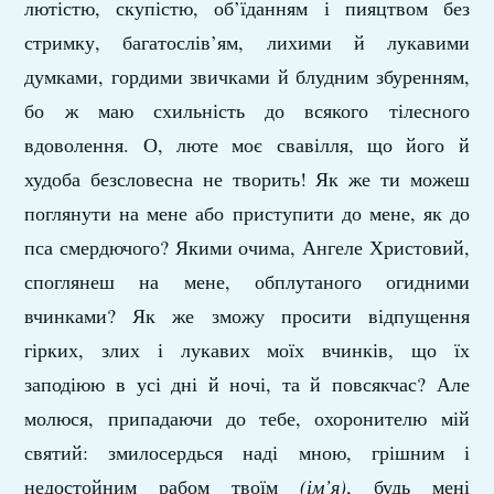
лютістю, скупістю, об’їданням і пияцтвом без
стримку, багатослів’ям, лихими й лукавими
думками, гордими звичками й блудним збуренням,
бо ж маю схильність до всякого тілесного
вдоволення. О, люте моє свавілля, що його й
худоба безсловесна не творить! Як же ти можеш
поглянути на мене або приступити до мене, як до
пса смердючого? Якими очима, Ангеле Христовий,
споглянеш на мене, обплутаного огидними
вчинками? Як же зможу просити відпущення
гірких, злих і лукавих моїх вчинків, що їх
заподіюю в усі дні й ночі, та й повсякчас? Але
молюся, припадаючи до тебе, охоронителю мій
святий: змилосердься наді мною, грішним і
недостойним рабом твоїм
(ім’я)
, будь мені