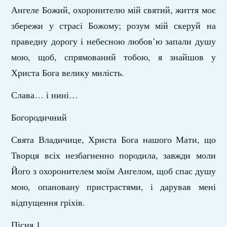
Ангеле Божий, охоронителю мій святий, життя моє
збережи у страсі Божому; розум мій скеруй на
праведну дорогу і небесною любов’ю запали душу
мою, щоб, спрямований тобою, я знайшов у
Христа Бога велику милість.
Слава… і нині…
Богородичний
Свята Владичице, Христа Бога нашого Мати, що
Творця всіх незбагненно породила, завжди моли
Його з охоронителем моїм Ангелом, щоб спас душу
мою, опановану пристрастями, і дарував мені
відпущення гріхів.
Пісня 1