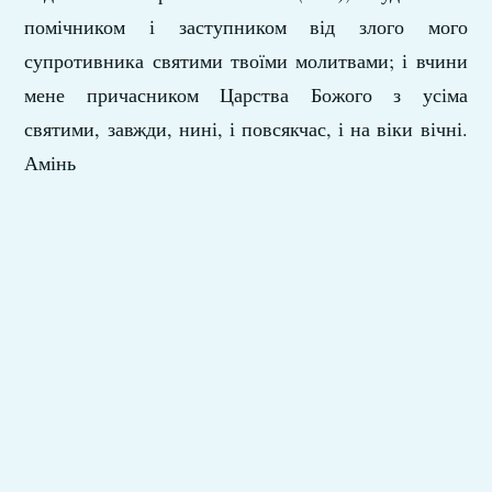
помічником і заступником від злого мого
супротивника святими твоїми молитвами; і вчини
мене причасником Царства Божого з усіма
святими, завжди, нині, і повсякчас, і на віки вічні.
Амінь