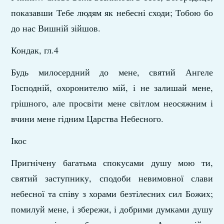
показавши Тебе людям як небесні сходи; Тобою бо
до нас Вишній зійшов.
Кондак, гл.4
Будь милосердний до мене, святий Ангеле
Господній, охоронителю мій, і не залишай мене,
грішного, але просвіти мене світлом неосяжним і
вчини мене гідним Царства Небесного.
Ікос
Пригнічену багатьма спокусами душу мою ти,
святий заступнику, сподоби невимовної слави
небесної та співу з хорами безтілесних сил Божих;
помилуй мене, і збережи, і добрими думками душу