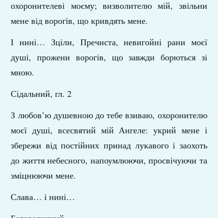
охоронителеві моєму; визволителю мій, звільни
мене від ворогів, що кривдять мене.
І нині… Зціли, Пречиста, невигойні рани моєї
душі, прожени ворогів, що завжди борються зі
мною.
Сідальний, гл. 2
З любов’ю душевною до тебе взиваю, охоронителю
моєї душі, всесвятий мій Ангеле: укрий мене і
збережи від постійних принад лукавого і заохоть
до життя небесного, напоумлюючи, просвічуючи та
зміцнюючи мене.
Слава… і нині…