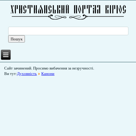
Сайт зачинений. Просимо вибачення за незручності.
Ви тут:
Духовність
Канони