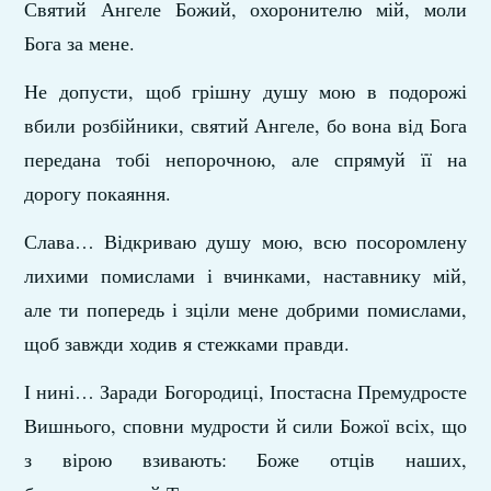
Святий Ангеле Божий, охоронителю мій, моли
Бога за мене.
Не допусти, щоб грішну душу мою в подорожі
вбили розбійники, святий Ангеле, бо вона від Бога
передана тобі непорочною, але спрямуй її на
дорогу покаяння.
Слава… Відкриваю душу мою, всю посоромлену
лихими помислами і вчинками, наставнику мій,
але ти попередь і зціли мене добрими помислами,
щоб завжди ходив я стежками правди.
І нині… Заради Богородиці, Іпостасна Премудросте
Вишнього, сповни мудрости й сили Божої всіх, що
з вірою взивають: Боже отців наших,