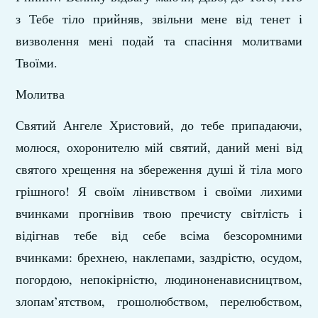
з Тебе тіло прийняв, звільни мене від тенет і
визволення мені подай та спасіння молитвами
Твоїми.
Молитва
Святий Ангеле Христовий, до тебе припадаючи,
молюся, охоронителю мій святий, даний мені від
святого хрещення на збереження душі й тіла мого
грішного! Я своїм лінивством і своїми лихими
вчинками прогнівив твою пречисту світлість і
відігнав тебе від себе всіма безсоромними
вчинками: брехнею, наклепами, заздрістю, осудом,
погордою, непокірністю, людиноненависництвом,
злопам’ятством, грошолюбством, перелюбством,