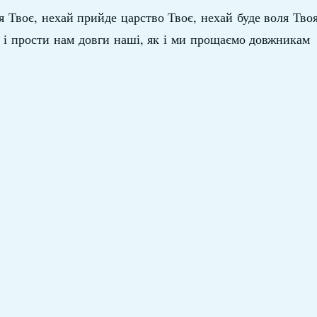
'я Твоє, нехай прийде царство Твоє, нехай буде воля Твоя,
; і прости нам довги наші, як і ми прощаємо довжникам