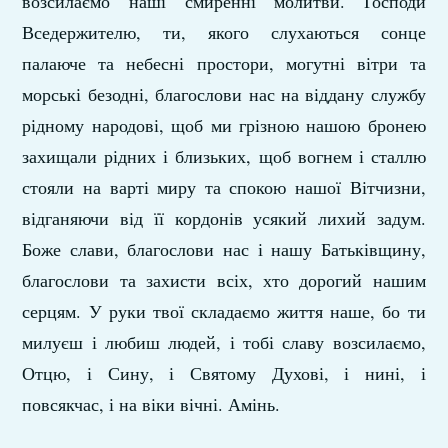
возсилаємо наші смиренні молитви. Господи
Вседержителю, ти, якого слухаються сонце
палаюче та небесні простори, могутні вітри та
морські безодні, благослови нас на віддану службу
рідному народові, щоб ми грізною нашою бронею
захищали рідних і близьких, щоб вогнем і сталлю
стояли на варті миру та спокою нашої Вітчизни,
відганяючи від її кордонів усякий лихий задум.
Боже слави, благослови нас і нашу Батьківщину,
благослови та захисти всіх, хто дорогий нашим
серцям. У руки твої складаємо життя наше, бо ти
милуєш і любиш людей, і тобі славу возсилаємо,
Отцю, і Сину, і Святому Духові, і нині, і
повсякчас, і на віки вічні. Амінь.