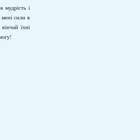
я мудрість і
 мені сили в
 вінчай їхні
могу!