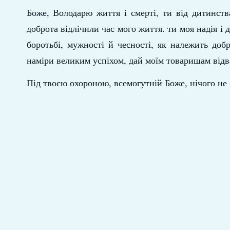
Боже, Володарю життя і смерті, ти від дитинства
доброта відлічили час мого життя. ти моя надія і
боротьбі, мужності й чесності, як належить доб
наміри великим успіхом, дай моїм товаришам відва
Під твоєю охороною, всемогутній Боже, нічого не