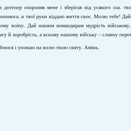
 дотепер охороняв мене і зберігав від усякого зла. тво
 допомога, в твої руки віддаю життя своє. Молю тебе! Дай
рому воїну. Дай нашим командирам мудрість військову,
гу й хоробрість, а всьому нашому війську – славну пере
 боюся і уповаю на волю твою святу. Амінь.