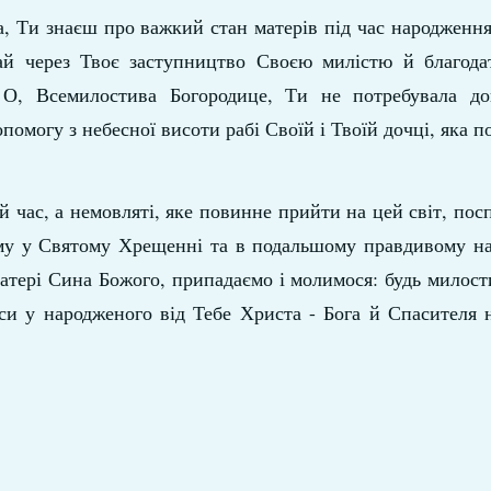
, Ти знаєш про важкий стан матерів під час народження 
хай через Твоє заступництво Своєю милістю й благода
 О, Всемилостива Богородице, Ти не потребувала д
омогу з небесної висоти рабі Своїй і Твоїй дочці, яка по
й час, а немовляті, яке повинне прийти на цей світ, пос
зуму у Святому Хрещенні та в подальшому правдивому н
Матері Сина Божого, припадаємо і молимося: будь милост
оси у народженого від Тебе Христа - Бога й Спасителя