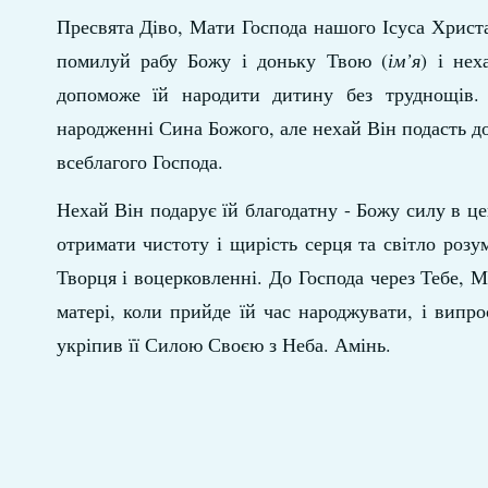
Пресвята Діво, Мати Господа нашого Ісуса Христа
помилуй рабу Божу і доньку Твою (
ім’я
) і не
допоможе їй народити дитину без труднощів.
народженні Сина Божого, але нехай Він подасть доп
всеблагого Господа.
Нехай Він подарує їй благодатну - Божу силу в це
отримати чистоту і щирість серця та світло ро
Творця і воцерковленні. До Господа через Тебе, 
матері, коли прийде їй час народжувати, і випр
укріпив її Силою Своєю з Неба. Амінь.