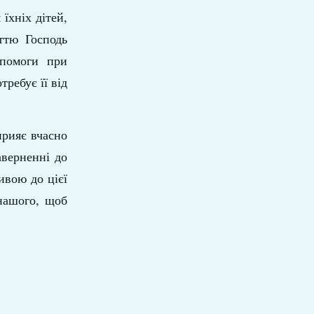
їхніх дітей,
ттю Господь
опомоги при
требує її від
прияє вчасно
аверненні до
ивою до цієї
 нашого, щоб