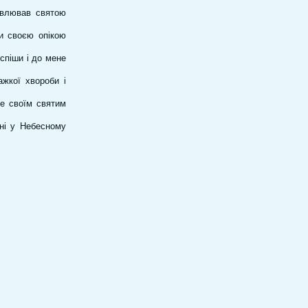
ровлював святою
и своєю опікою
оспіши і до мене
ажкої хвороби і
е своїм святим
чні у Небесному