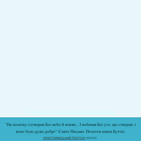
Подати записку на молитву Богослужіння онлайн
"На початку сотворив Бог небо й землю... І побачив Бог усе, що створив: і
воно було дуже добре" (Святе Письмо. Початок книги Буття).
ХРИСТИЯНСЬКИЙ ПОРТАЛ
КІРІОС.