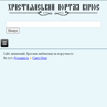
Сайт зачинений. Просимо вибачення за незручності.
Ви тут:
Духовність
Святі Отці