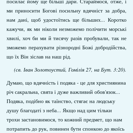
посилає йому ще більші дари. Стараймося, отже, і
ми приносити Богові посильну вдячніст за добра,
нам дані, щоб удостоїтись ще більших... Коротко
кажучи, як ми ніколи незможемо полічити морські
хвилі, хоч би ми й тисячу разів пробували, так не
зможемо перахувати різнородні Божі добродійства,
що їх Він зіслав на наш рід.
(св. Іван Золотоустий, Гомілія 27, на Бут. 3:20).
Думаю, що вдячність і подяка - це для християнина
річ сакральна, свята і дуже важливий обов'язок...
Подяка, подібно як таїнство, стягає на людську
душу благодаті з неба... Якщо над цим тільки
трохи застановимося, то кожний предмет, що нам
потрапить до рук, повинен бути спонкою до якоїсь