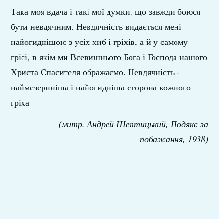
Така моя вдача і такі мої думки, що завжди боюся
бути невдячним. Невдячність видається мені
найогиднішою з усіх хиб і гріхів, а й у самому
грісі, в якім ми Всевишнього Бога і Господа нашого
Христа Спасителя ображаємо. Невдячність -
наймезернніша і найогидніша сторона кожного
гріха
(митр. Андрей Шептицький, Подяка за
побажання, 1938)