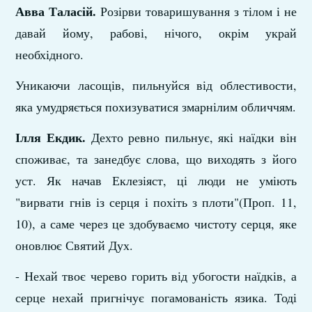
Авва Таласій.
Розірви товаришування з тілом і не
давай йому, рабові, нічого, окрім украй
необхідного.
Уникаючи ласощів, пильнуйся від облестивости,
яка умудряється похизуватися змарнілим обличчям.
Ілля Екдик.
Дехто ревно пильнує, які наїдки він
споживає, та занедбує слова, що виходять з його
уст. Як начав Еклезіяст, ці люди не уміють
"вирвати гнів із серця і похіть з плоти"(Проп. 11,
10), а саме через це здобуваємо чистоту серця, яке
оновлює Святий Дух.
- Нехай твоє черево горить від убогости наїдків, а
серце нехай пригнічує погамованість язика. Тоді