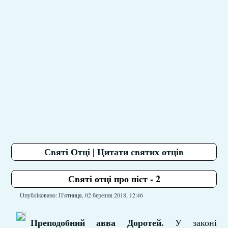
Святі Отці | Цитати святих отців
Святі отці про піст - 2
Опубліковано: П'ятниця, 02 березня 2018, 12:46
Преподобний авва Доротей.
У законі