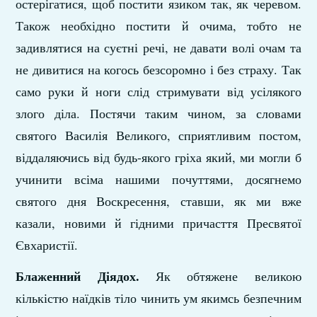
остерігатися, щоб постити язиком так, як черевом.
Також необхідно постити й очима, тобто не
задивлятися на суєтні речі, не давати волі очам та
не дивитися на когось безсоромно і без страху. Так
само руки й ноги слід стримувати від усілякого
злого діла. Постячи таким чином, за словами
святого Василія Великого, сприятливим постом,
віддаляючись від будь-якого гріха який, ми могли б
учинити всіма нашими почуттями, досягнемо
святого дня Воскресення, ставши, як ми вже
казали, новими й гідними причасття Пресвятої
Євхаристії.
Блаженний Діядох.
Як обтяжене великою
кількістю наїдків тіло чинить ум якимсь безпечним