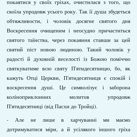
покаятися у своїх гріхах, очистилася з того, що
скоїла упродовж усього року. Так її душа збудеться
обтяжливости, і чоловік досягне святого дня
Воскресення очищеним і неосудно причаститься
святого таїнства, через покаяння ставши за цей
святий піст новою людиною. Такий чоловік у
радості й духовній веселості із Божою поміччю
святкуватиме всю святу П'ятидесятницю, бо, як
кажуть Отці Церкви, П'ятидесятниця є спокій і
воскресення душі. Це символізує і заборона
коліноприклонних молитов упродовж
П'ятидесятниці (від Пасхи до Тройці).
- Але не лише в харчуванні ми маємо
дотримуватися міри, а й усілякого іншого гріха