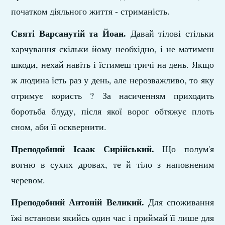
початком діяльного життя - стриманість.
Святі Варсанутій та Йоан.
Давай тілові стільки
харчування скільки йому необхідно, і не матимеш
шкоди, нехай навіть і їстимеш тричі на день. Якщо
ж людина їсть раз у день, але нерозважливо, то яку
отримує користь ? За насиченням приходить
боротьба блуду, після якої ворог обтяжує плоть
сном, аби її осквернити.
Преподобний Ісаак Сирійський.
Що полум'я
вогню в сухих дровах, те й тіло з наповненим
черевом.
Преподобний Антоній Великий.
Для споживання
їжі встанови якийсь один час і приймай її лише для