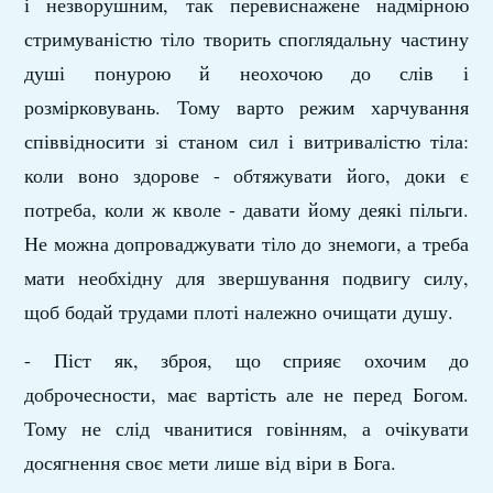
і незворушним, так перевиснажене надмірною
стримуваністю тіло творить споглядальну частину
душі понурою й неохочою до слів і
розмірковувань. Тому варто режим харчування
співвідносити зі станом сил і витривалістю тіла:
коли воно здорове - обтяжувати його, доки є
потреба, коли ж кволе - давати йому деякі пільги.
Не можна допроваджувати тіло до знемоги, а треба
мати необхідну для звершування подвигу силу,
щоб бодай трудами плоті належно очищати душу.
- Піст як, зброя, що сприяє охочим до
доброчесности, має вартість але не перед Богом.
Тому не слід чванитися говінням, а очікувати
досягнення своє мети лише від віри в Бога.