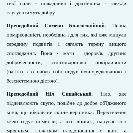
твої сили - пожадлива і дратівлива - завжди
слугуватимуть добру.
Преподобний Симеон Благоговійний.
Певна
поміркованість необхідна і для тих, які вже минули
середину подвигів і сягають терену вищого
споглядання. Вона - мати здоров'я, другиня
доброчесности, співтоваришка покірливости
(багато хто набув собі недуг невпорядкованою і
безсистемною дієтою).
Преподобний Ніл Синайський.
Тіло, яке
підживлюють скупо, подібне до добре об'їдженого
коня, що ніколи не скине вершника. Пересичення
їжею годує помисли, а хто впився, напуває сон
мріянням. Початком плодоносіння є квіт, а