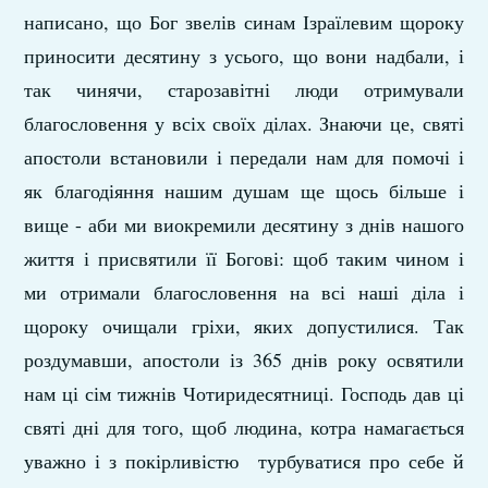
написано, що Бог звелів синам Ізраїлевим щороку
приносити десятину з усього, що вони надбали, і
так чинячи, старозавітні люди отримували
благословення у всіх своїх ділах. Знаючи це, святі
апостоли встановили і передали нам для помочі і
як благодіяння нашим душам ще щось більше і
вище - аби ми виокремили десятину з днів нашого
життя і присвятили її Богові: щоб таким чином і
ми отримали благословення на всі наші діла і
щороку очищали гріхи, яких допустилися. Так
роздумавши, апостоли із 365 днів року освятили
нам ці сім тижнів Чотиридесятниці. Господь дав ці
святі дні для того, щоб людина, котра намагається
уважно і з покірливістю турбуватися про себе й