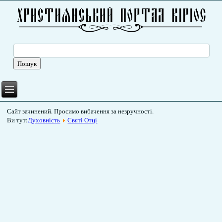
Сайт зачинений. Просимо вибачення за незручності.
Ви тут:
Духовність
Святі Отці