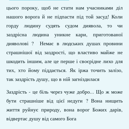
цього пороку, щоб не стати нам учасниками діл
нашого ворога й не підпасти під той засуд! Коли
горду людину судять судом диявола, то чи
заздрісна людина уникне кари, приготованої
дияволові ? Немає в людських душах провини
страшнішої від заздрості, що властиво майже не
шкодить іншим, але це перше і своєрідне лихо для
тих, хто йому піддається. Як іржа точить залізо,
так заздрість душу, що в ній загніздилася
Заздрість - це біль через чуже добро... Що ж може
бути страшніше від цієї недуги ? Вона нищить
життя руйнує природу, вона ворог Божих дарів,
відвертає душу від самого Бога