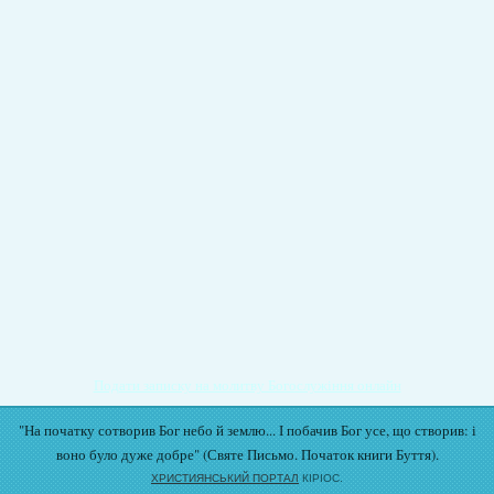
Подати записку на молитву Богослужіння онлайн
"На початку сотворив Бог небо й землю... І побачив Бог усе, що створив: і
воно було дуже добре" (Святе Письмо. Початок книги Буття).
ХРИСТИЯНСЬКИЙ ПОРТАЛ
КІРІОС.