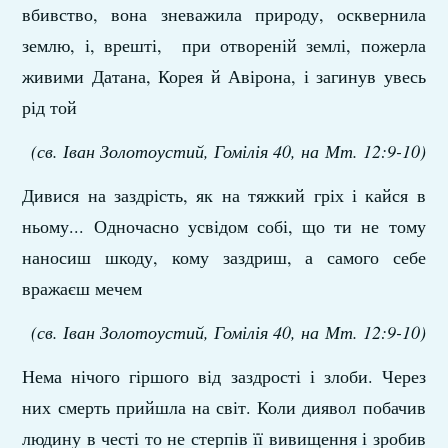
вбивство, вона зневажила природу, осквернила
землю, і, врешті, при отвореній землі, пожерла
живими Датана, Корея й Авірона, і загинув увесь
рід той
(св. Іван Золотоустий, Гомілія 40, на Мт. 12:9-10)
Дивися на заздрість, як на тяжкий гріх і кайся в
ньому... Одночасно усвідом собі, що ти не тому
наносиш шкоду, кому заздриш, а самого себе
вражаєш мечем
(св. Іван Золотоустий, Гомілія 40, на Мт. 12:9-10)
Нема нічого гіршого від заздрості і злоби. Через
них смерть прийшла на світ. Коли диявол побачив
людину в честі то не стерпів її вивищення і зробив