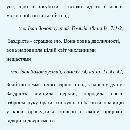
усе, щоб її погубити, і всюди від того кореня
можна побачити такий плід
(св. Іван Золотоустий, Гомілія 48, на Ів. 7:1-2)
Заздрість - страшне зло. Вона повна дволичності,
вона наповнила цілий світ численними
нещастями
(св. Іван Золотоустий, Гомілія 54, на Ів. 11:41-42)
Знай що немає нічого гіршого над заздрісну душу.
Заздрість знищила церкви, породила єресі,
озброїла руку брата, спонукала обагрити правицю
у крові праведника, знівечила закони природи,
відкрила двері смерті