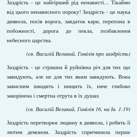
Заздрість - це найгірший рід ненависті... Тікаймо
від цього ненависного пороку! Заздрість - це наука
диявола, посів ворога, завдаток кари, перепона в
побожності, дорога до пекла, позбавлення
небесного царства.
(св. Василій Великий, Гомілія про заздрість)
Заздрість - це страшна й руйнівна річ для тих що
завидують, але не для тих яким завидують. Вона
зависним шкодить і нищить їх, наче глибоко
закорінена і смертна отрута в їх душах
(св. Василій Великий, Гомілія 16, на Ів. 1:19)
Заздрість перетворює людину в диявола, і робить її
лютим демоном. Заздрість спричинила перше