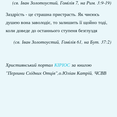
(св. Іван Золотоустий, Гомілія 7, на Рим. 3:9-19)
Заздрість - це страшна пристрасть. Як чиєюсь
душею вона заволодіє, то залишить її щойно тоді,
коли доведе до останнього ступеня безглуздя
(св. Іван Золотоустий, Гомілія 61, на Бут. 37:2)
Християнський портал
КІРІОС
за книгою
"Перлини Східних Отців",о.Юліан Катрій, ЧСВВ