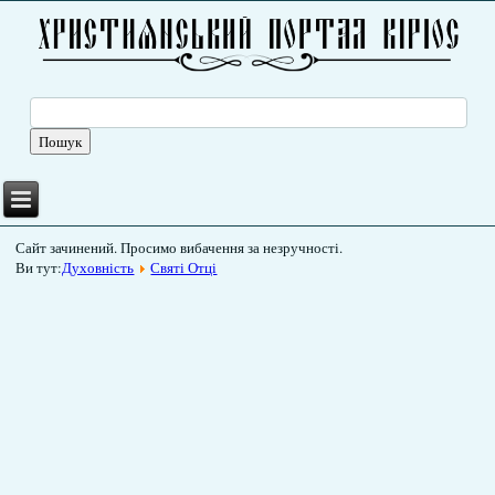
Сайт зачинений. Просимо вибачення за незручності.
Ви тут:
Духовність
Святі Отці