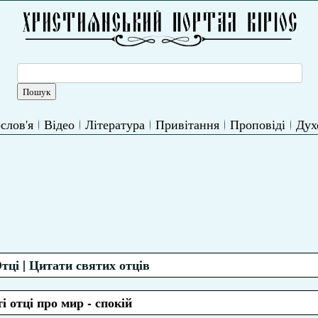
слов'я
Відео
Література
Привітання
Проповіді
Дух
тці | Цитати святих отців
і отці про мир - спокій