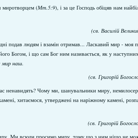
и миротворцем (
Мт.5:9
), і за це Господь обіцяв нам найб
(св. Василій Велики
ні подав людям і взамін отримав... Ласкавий мир - моя п
його Богом, і що сам Бог ним називається, як у наступних
є мир наш.
(св. Григорій Богосл
 нас ненавидять? Чому ми, шанувальники миру, немилосе
амені, хитаємося, утверджені на наріжному камені, розп
(св. Григорій Богосл
миру. Ми всюди просимо миру, тому що з ним ніщо не мо