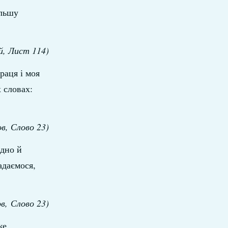
ільшу
й, Лист 114)
раця і моя
 словах:
ов, Слово 23)
рдно й
адаємося,
ов, Слово 23)
же