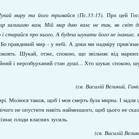
укай миру та його тримайся (Пс.33:15).
Про цей Госп
ир залишаю вам, Мій мир даю вам; не так, як світ д
і старайся про нього. А будеш шукати його не інакше, 
Бо правдивий мир - у небі. А доки ми надміру прив'язані
окоять. Шукай, отже, спокою, що звільняє від марних
ійний і нерозбурханий стан душі... Хто шукає спокою, ш
(св. Василій Великий, Гомі
рі. Молюся також, щоб і моя смерть була мирна. І задля 
 нічого не опустити навіть найменшого, щоб цього не сказ
пізнає плоди власних зусиль.
(св. Василій Велик