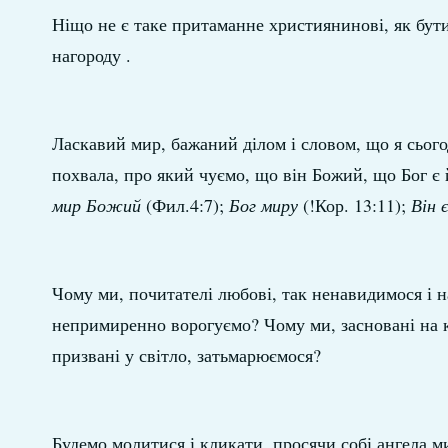
Ніщо не є таке притаманне християнинові, як бут
нагороду .
Ласкавий мир, бажаний ділом і словом, що я сьогод
похвала, про який чуємо, що він Божий, що Бог є 
мир Божий
(Фил.4:7);
Бог миру
(!Кор. 13:11);
Він 
Чому ми, почитателі любові, так ненавидимося і
непримиренно ворогуємо? Чому ми, засновані на к
призвані у світло, затьмарюємося?
Будемо молитися і кликати, просячи собі ангела 