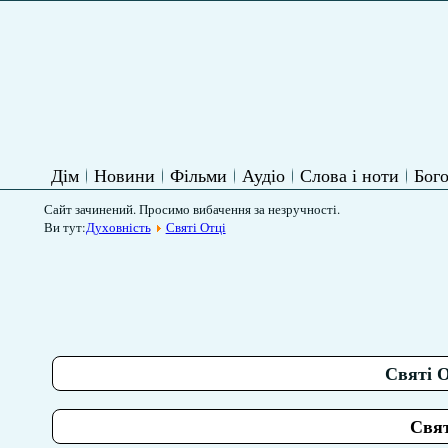
Дім
Новини
Фільми
Аудіо
Слова і ноти
Бого
Сайт зачинений. Просимо вибачення за незручності.
Ви тут:
Духовність
Святі Отці
Святі О
Свят