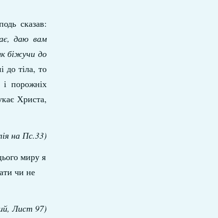
одь сказав:
ає, даю вам
як біжучи до
 до тіла, то
 і порожніх
укає Христа,
лія на Пс.33)
цього миру я
ати чи не
ий, Лист 97)