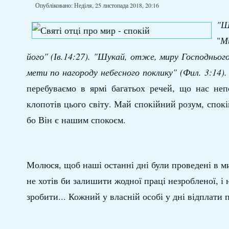
Опубліковано: Неділя, 25 листопада 2018, 20:16
"Ш
"
М
його" (Ів.14:27).
"Шукай, отже, миру Господнього 
мети по нагороду небесного поклику" (Фил. 3:14).
перебуваємо в ярмі багатьох речей, що нас неп
клопотів цього світу. Май спокійний розум, спок
бо Він є нашим спокоєм.
Молюся, щоб наші останні дні були проведені в ми
не хотів би залишити жодної праці незробленої, і
зробити... Кожний у власній особі у дні відплати 