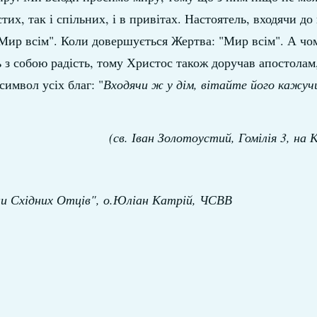
стих, так і спільних, і в привітах. Настоятель, входячи до
 Мир всім". Коли довершується Жертва: "Мир всім". А чом
 з собою радість, тому Христос також доручав апостолам
символ усіх благ: "
Входячи ж у дім, вітайте його кажуч
.
(св. Іван Золотоустий, Гомілія 3, на К
и Східних Отців", о.Юліан Катрій, ЧСВВ