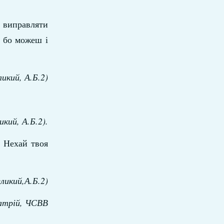
виправляти
, бо можеш і
ликий, А.Б.2)
икий, А.Б.2).
… Нехай твоя
еликий,А.Б.2)
атрій, ЧСВВ