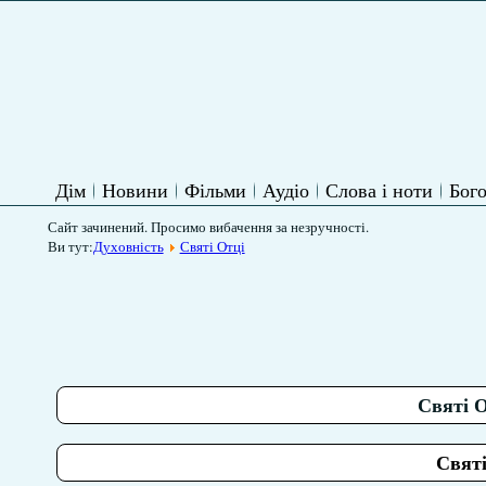
Дім
Новини
Фільми
Аудіо
Слова і ноти
Бого
Сайт зачинений. Просимо вибачення за незручності.
Ви тут:
Духовність
Святі Отці
Святі О
Святі