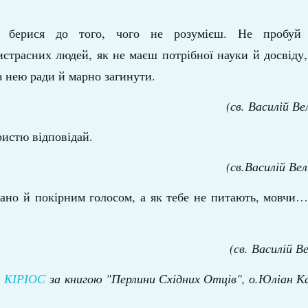
 берися до того, чого не розумієш. Не пробуй 
истрасних людей, як не маєш потрібної науки й досвіду
з нею ради й марно загинути.
(св. Василій Ве
ристю відповідай.
(св.Василій Вел
вано й покірним голосом, а як тебе не питають, мовчи
(св. Василій В
л
КІРІОС
за книгою "Перлини Східних Отців", о.Юліан К