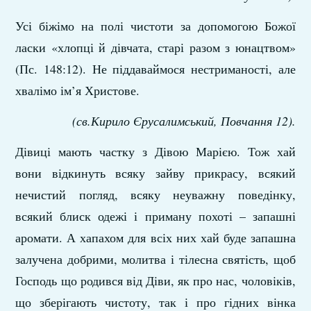
Усі біжімо на полі чистоти за допомогою Божої
ласки «хлопці й дівчата, старі разом з юнацтвом»
(Пс. 148:12). Не піддаваймося нестриманості, але
хвалімо ім’я Христове.
(св.Кирило Єрусалимський, Повчання 12).
Дівиці мають частку з Дівою Марією. Тож хай
вони відкинуть всяку зайву прикрасу, всякий
нечистий погляд, всяку неуважну поведінку,
всякий блиск одежі і приману похоті – запашні
аромати. А хапахом для всіх них хай буде запашна
залучена добрими, молитва і тілесна святість, щоб
Господь що родився від Діви, як про нас, чоловіків,
що зберігають чистоту, так і про гідних вінка