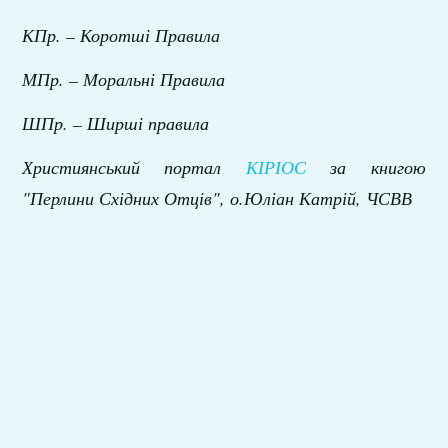
КПр. – Коротші Правила
МПр. – Моральні Правила
Ш
Пр. – Ширші правила
Християнський портал
КІРІОС
за
книгою
"Перлини Східних Отців", о.Юліан Катрій, ЧСВВ