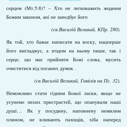
серцем (Мт.5:8)? – Хто не легковажить жодним
Божим законом, ані не занедбує його
(св.Василій Великий, КПр. 280).
Як той, хто бажає написати на воску, нацперше
його вигладжує, а згодом на ньому пише, так і
серце, що має прийняти Божі слова, мусить
очиститися від поганих думок .
(св.Василій Великий, Гомілія на Пс. 32).
Неможливо стати гідним Божої ласки, якщо не
усунемо лихих пристрастей, що опанували наші
душі… Як у посудину, наповнену немилим
плином, не вливають пахощів, хіба наперед