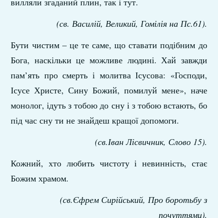
вилляли згаданий плин, так і тут.
(св. Василій, Великий, Гомілія на Пс.61).
Бути чистим – це те саме, що ставати подібним до
Бога, наскільки це можливе людині. Хай завжди
пам’ять про смерть і молитва Ісусова: «Господи,
Ісусе Христе, Сину Божий, помилуй мене», наче
монолог, ідуть з тобою до сну і з тобою встають, бо
під час сну ти не знайдеш кращої допомоги.
(св.Іван Лісвичник, Слово 15).
Кожний, хто любить чистоту і невинність, стає
Божим храмом.
(св.Єфрем Сирійський, Про боротьбу з
почуттями).