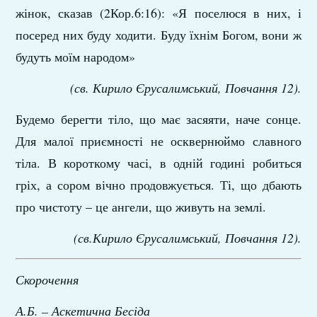
жінок, сказав (2Кор.6:16): «Я поселюся в них, і
посеред них буду ходити. Буду їхнім Богом, вони ж
будуть моїм народом»
(св. Кирило Єрусалимський, Повчання 12).
Будемо берегти тіло, що має засяяти, наче сонце.
Для малої приємності не осквернюймо славного
тіла. В короткому часі, в одній годині робиться
гріх, а сором вічно продовжується. Ті, що дбають
про чистоту – це ангели, що живуть на землі.
(св.Кирило Єрусалимський, Повчання 12).
Скорочення
А.Б. – Аскетична Бесіда