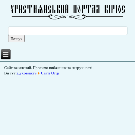
Сайт зачинений. Просимо вибачення за незручності.
Ви тут:
Духовність
Святі Отці