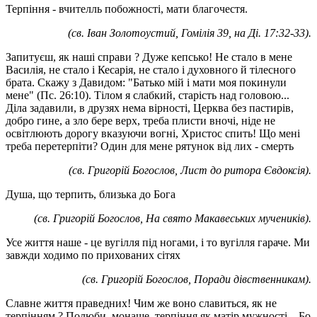
Терпіння - вчителль побожності, мати благочестя.
(св. Іван Золотоустий, Гомілія 39, на Ді. 17:32-33).
Запитуєш, як наші справи ? Дуже кепсько! Не стало в мене
Василія, не стало і Кесарія, не стало і духовного й тілесного
брата. Скажу з Давидом: "Батько мій і мати моя покинули
мене" (Пс. 26:10). Тілом я слабкий, старість над головою...
Діла задавили, в друзях нема вірності, Церква без пастирів,
добро гине, а зло бере верх, треба плисти вночі, ніде не
освітлюють дорогу вказуючи вогні, Христос спить! Що мені
треба перетерпіти? Один для мене рятунок від лих - смерть
(св. Григорій Богослов, Лист до ритора Євдоксія).
Душа, що терпить, близька до Бога
(св. Григорій Богослов, На свято Макавеських мучеників).
Усе життя наше - це вугілля під ногами, і то вугілля гараче. Ми
завжди ходимо по прихованих сітях
(св. Григорій Богослов, Поради дівственникам).
Славне життя праведних! Чим же воно славиться, як не
терпінням ? Полюби, монаше, терпіння як матір мужності... Бо