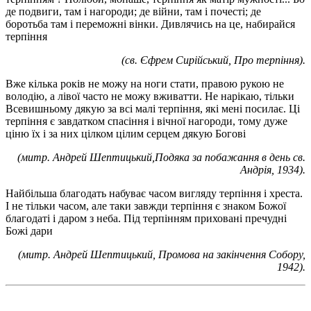
де подвиги, там і нагороди; де війни, там і почесті; де
боротьба там і переможні вінки. Дивлячись на це, набирайся
терпіння
(св. Єфрем Сирійський, Про терпіння).
Вже кілька років не можу на ноги стати, правою рукою не
володію, а лівої часто не можу вживатти. Не нарікаю, тільки
Всевишньому дякую за всі малі терпіння, які мені посилає. Ці
терпіння є завдатком спасіння і вічної нагороди, тому дуже
ціню їх і за них цілком цілим серцем дякую Богові
(митр. Андрей Шептицький,Подяка за побажання в день св.
Андрія, 1934).
Найбільша благодать набуває часом вигляду терпіння і хреста.
І не тільки часом, але таки завжди терпіння є знаком Божої
благодаті і даром з неба. Під терпінням приховані пречудні
Божі дари
(митр. Андрей Шептицький, Промова на закінчення Собору,
1942).