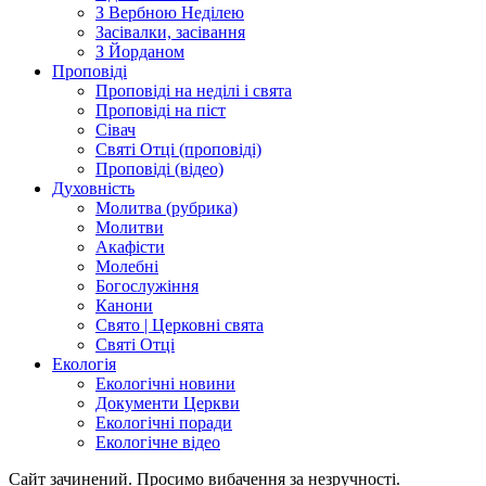
З Вербною Неділею
Засівалки, засівання
З Йорданом
Проповіді
Проповіді на неділі і свята
Проповіді на піст
Сівач
Святі Отці (проповіді)
Проповіді (відео)
Духовність
Молитва (рубрика)
Молитви
Акафісти
Молебні
Богослужіння
Канони
Свято | Церковні свята
Святі Отці
Екологія
Екологічні новини
Документи Церкви
Екологічні поради
Екологічне відео
Сайт зачинений. Просимо вибачення за незручності.