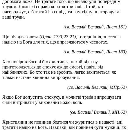
допомога Божа. Не тратьте того, що ви здобули попереднім
трудом. Людські справи короткотривалі... І той, хто
нагороджує, є багатий і в силі дати вам гідну ннагороду за
ваші труди.
(св. Василій Великий, Лист 161).
Що піч для золота (
Прип. 17:3;27:21)
, то терпіння, знесені з
надією на Бога для тих, що вправляються у чеснотах.
(св. Василій Великий, Лист 183).
Хто повірив Богові й охристився, нехай відразу
приготовляється до спокус аж до смерті, навіть від
найближчих. Бо хто так не зробить, легко захитається, як
тільки настане хвилина випробування.
(св. Василій Великий, МПр.62).
Якщо Бог допустить спокусу, в молитві треба випрошувати
сили витривати у виконанні Божої волі.
(св. Василій Великий, МП.62).
Християнин не повинен боятися чи журитися в нещасті, ані
тратити надію на Бога. Навпаки, він повинен бути мужній, як