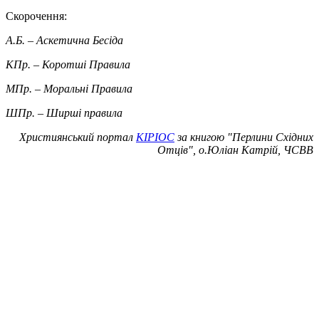
Скорочення:
А.Б. – Аскетична Бесіда
КПр. – Коротші Правила
МПр. – Моральні Правила
Ш
Пр. – Ширші правила
Християнський портал
КІРІОС
за
книгою "Перлини Східних
Отців", о.Юліан Катрій, ЧСВВ