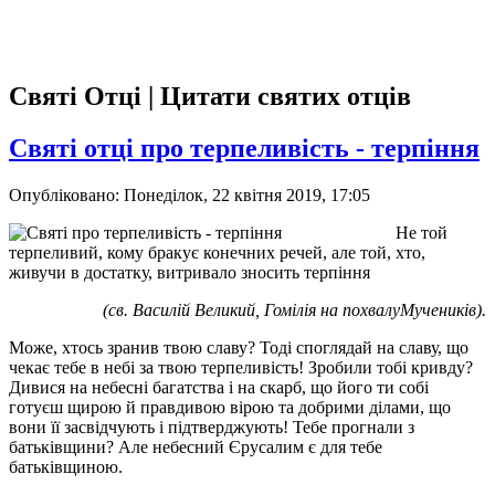
Святі Отці | Цитати святих отців
Святі отці про терпеливість - терпіння
Опубліковано: Понеділок, 22 квітня 2019, 17:05
Не той
терпеливий, кому бракує конечних речей, але той, хто,
живучи в достатку, витривало зносить терпіння
(св. Василій Великий, Гомілія на похвалуМучеників).
Може, хтось зранив твою славу? Тоді споглядай на славу, що
чекає тебе в небі за твою терпеливість! Зробили тобі кривду?
Дивися на небесні багатства і на скарб, що його ти собі
готуєш щирою й правдивою вірою та добрими ділами, що
вони її засвідчують і підтверджують! Тебе прогнали з
батьківщини? Але небесний Єрусалим є для тебе
батьківщиною.