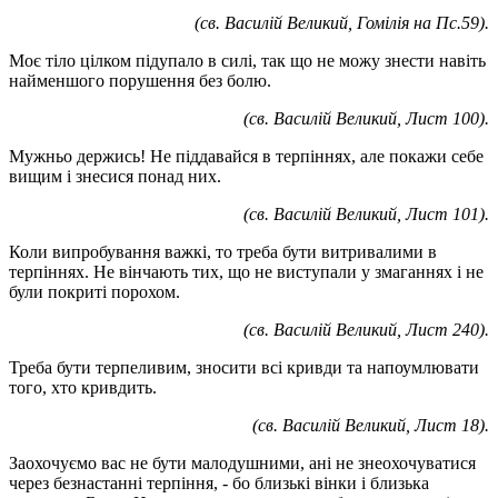
(св. Василій Великий, Гомілія на Пс.59).
Моє тіло цілком підупало в силі, так що не можу знести навіть
найменшого порушення без болю.
(св. Василій Великий, Лист 100).
Мужньо держись! Не піддавайся в терпіннях, але покажи себе
вищим і знесися понад них.
(св. Василій Великий, Лист 101).
Коли випробування важкі, то треба бути витривалими в
терпіннях. Не вінчають тих, що не виступали у змаганнях і не
були покриті порохом.
(св. Василій Великий, Лист 240).
Треба бути терпеливим, зносити всі кривди та напоумлювати
того, хто кривдить.
(св. Василій Великий, Лист 18).
Заохочуємо вас не бути малодушними, ані не знеохочуватися
через безнастанні терпіння, - бо близькі вінки і близька