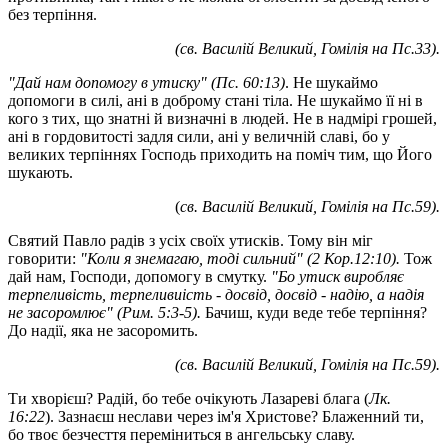
без терпіння.
(св. Василій Великий, Гомілія на Пс.33).
"Дай нам допомогу в утиску" (Пс. 60:13)
. Не шукаймо
допомоги в силі, ані в доброму стані тіла. Не шукаймо її ні в
кого з тих, що знатні й визначні в людей. Не в надмірі грошей,
ані в гордовитості задля сили, ані у величній славі, бо у
великих терпіннях Господь приходить на поміч тим, що Його
шукають.
(
св. Василій Великий, Гомілія на Пс.59).
Святий Павло радів з усіх своїх утисків. Тому він міг
говорити:
"Коли я знемагаю, тоді сильний" (2 Кор.12:10).
Тож
дай нам, Господи, допомогу в смутку.
"Бо утиск виробляє
терпеливість, терпеливиість - досвід, досвід - надію, а надія
не засоромлює" (Рим. 5:3-5).
Бачиш, куди веде тебе терпіння?
До надії, яка не засоромить.
(св. Василій Великий, Гомілія на Пс.59).
Ти хворієш? Радій, бо тебе очікують Лазареві блага (
Лк.
16:22
). Зазнаєш неслави через ім'я Христове? Блаженний ти,
бо твоє безчесття переміниться в ангельську славу.