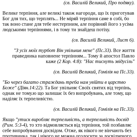
(св. Василій Великий, Про подяку).
Велике терпіння, але великі також нагороди, що їх приготував
Бог для тих, що терплять... Не міряй терпіння саме в собі, бо
так воно стане для тебе нестерпним, але порівняй його з усіма
людськими терпіннями, і в тому ти знайдеш потіху.
(св. Василій Великий, Лист 6).
"З усіх моїх турбот Він увільнив мене" (Пс.33)
. Все життя
праведника наповнене терпінням... Тому й апостол Павло
каже
(2 Кор. 4:8): "Нас тиснуть звідусіль"
(св. Василій Великий, Гомілія на Пс.33).
"Бо через багато страждань треба нам увійти в царство
Боже" (Діян.14:22)
. Та Бог увільняє Своїх святих від терпінь,
однак не тому.ю що залишає їх без випробувань, але тому, що
наділяє їх терпеливістю.
(св. Василій Великий, Гомілія на Пс.33).
Якщо
"утиск виробляє терпеливість, а терпеливість досвід
(Рим. 5:3-4)
, то хто відмовляється від терпіння, той позбавляє
себе випробування досвідом. Отже, як нікого не вінчають без
противника, так і нікого не можна оголосити за досвідченого