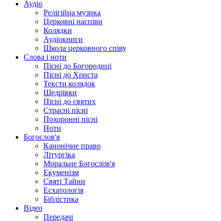
Аудіо
Релігійна музика
Церковні наспіви
Колядки
Аудіокниги
Школа церковного співу
Слова і ноти
Пісні до Богородиці
Пісні до Христа
Тексти колядок
Щедрівки
Пісні до святих
Страсні пісні
Похоронні пісні
Ноти
Богослов'я
Канонічне право
Літургіка
Моральне Богослов'я
Екуменізм
Святі Тайни
Есхатологія
Біблістика
Відео
Передачі