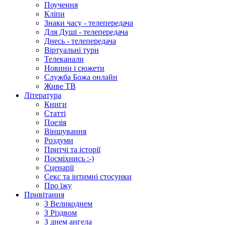
Поучення
Кліпи
Знаки часу - телепередача
Для Душі - телепередача
Днесь - телепередача
Віртуальні тури
Телеканали
Новини і сюжети
Служба Божа онлайн
Живе ТВ
Література
Книги
Статті
Поезія
Віншування
Роздуми
Притчі та історії
Посміхнись :-)
Сценарії
Секс та інтимні стосунки
Про їжу
Привітання
З Великоднем
З Різдвом
З днем ангела