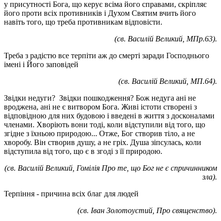
у присутності Бога, що керує всіма його справами, скріпляє
його проти всіх противників і Духом Святим вчить його
навіть того, що треба противникам відповісти.
(св. Василій Великий, МПр.63).
Треба з радістю все терпіти аж до смерті заради Господнього
імені і Його заповідей
(св. Василій Великий, МП.64).
Звідки недуги? Звідки пошкодження? Бож недуга ані не
вроджена, ані не є витвором Бога. Живі істоти створені з
відповідною для них будовою і введені в життя з досконалами
членами. Хворіють вони тоді, коли відступили від того, що
згідне з їхньою природою... Отже, Бог створив тіло, а не
хворобу. Він створив душу, а не гріх. Душа зіпсулась, коли
відступила від того, що є в згоді з її природою.
(св. Василій Великий, Гомілія Про те, що Бог не є спричинником
зла).
Терпіння - причина всіх благ для людей
(св. Іван Золотоустий, Про священство).