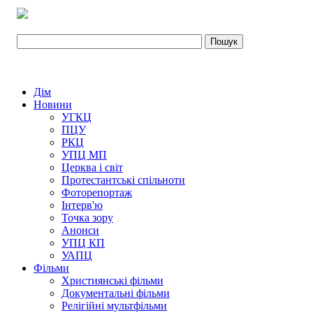
Дім
Новини
УГКЦ
ПЦУ
РКЦ
УПЦ МП
Церква і світ
Протестантські спільноти
Фоторепортаж
Інтерв'ю
Точка зору
Анонси
УПЦ КП
УАПЦ
Фільми
Християнські фільми
Документальні фільми
Релігійні мультфільми