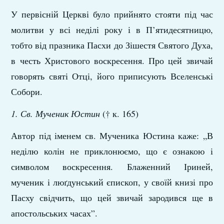
У первісній Церкві було прийнято стояти під час
молитви у всі неділі року і в П’ятидесятницю,
тобто від празника Пасхи до Зішестя Святого Духа,
в честь Христового воскресення. Про цей звичай
говорять святі Отці, його приписують Вселенські
Собори.
1. Св. Мученик Юстин
(† к. 165)
Автор під іменем св. Мученика Юстина каже: „В
неділю колін не приклонюємо, що є ознакою і
символом воскресення. Блаженний Іриней,
мученик і люґдунський єпископ, у своїй книзі про
Пасху свідчить, що цей звичай зародився ще в
апостольських часах”.