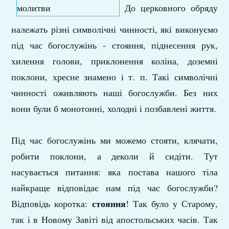
До церковного обряду
належать різні символічні чинності, які виконуємо
під час богослужінь - стояння, піднесення рук,
хилення голови, приклонення коліна, доземні
поклони, хресне знамено і т. п. Такі символічні
чинності оживляють наші богослужби. Без них
вони були б монотонні, холодні і позбавлені життя.
Під час богослужінь ми можемо стояти, клячати,
робити поклони, а деколи й сидіти. Тут
насувається питання: яка постава нашого тіла
найкраще відповідає нам під час богослужби?
стояння
Відповідь коротка:
! Так було у Старому,
так і в Новому Завіті від апостольських часів. Так