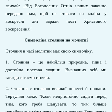
звичай: „Від Богоносних Отців наших законно
передано нам, щоб не ставати на коліна у
воскресні дні заради честі Христового
воскресення”.
Символіка стояння на молитві
Стояння в часі молитви має свою символіку.
1. Стояння – це найбільш природна, гідна і
достойна постава людини. Визначних осіб ми
завжди вітаємо стоячи.
2. Стояння є ознакою великої почесті й пошани.
Тертуліян каже: "Коли непристойно сидіти перед
тим, кого треба шанувати, то тим більше
непобожно сидіти перед лицем живого Бога, перед