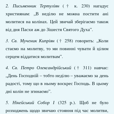
2. Письменник Тертуліян
(† к. 230) нагадує
християнам: „В неділю не можна постити ані
молитися на колінах. Цей звичай зберігаємо також
від дня Пасхи аж до Зішестя Святого Духа”.
3. Св. Мученик Кипріян
(† 258) говорить: „Коли
стаємо на молитву, то ми повинні чувати й цілим
серцем віддатися молитвам”.
4. Св. Петро Олександрійський
(† 311) навчає:
„День Господній – тобто неділю – уважаємо за день
радості, тому що в ньому воскрес Господь. В цьому
дні колін не згинаємо”.
5. Нікейський Собор І
(325 р.). Щоб не було
розходжень щодо звичаю стояння під час молитви,