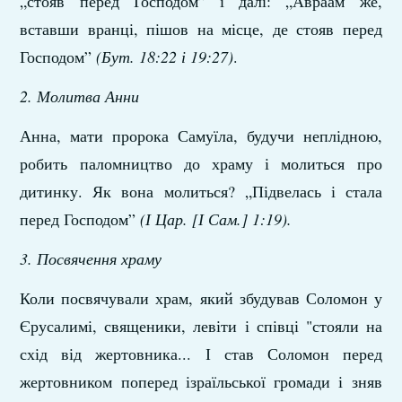
„стояв перед Господом” і далі: „Авраам же,
вставши вранці, пішов на місце, де стояв перед
Господом”
(Бут. 18:22 і 19:27)
.
2. Молитва Анни
Анна, мати пророка Самуїла, будучи неплідною,
робить паломництво до храму і молиться про
дитинку. Як вона молиться? „Підвелась і стала
перед Господом”
(І Цар. [І Сам.] 1:19).
3. Посвячення храму
Коли посвячували храм, який збудував Соломон у
Єрусалимі, священики, левіти і співці "стояли на
схід від жертовника... І став Соломон перед
жертовником поперед ізраїльської громади і зняв