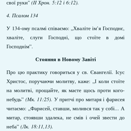
свої руки"
(II Хрон. 5:12 і 6:12).
4. Псалом 134
У 134-ому псалмі співаємо: „Хваліте ім’я Господнє,
хваліте, слуги Господні, що стоїте в домі
Господнім”.
Стояння в Новому Завіті
Про цю практику говориться у св. Євангелії. Ісус
Христос, поручаючи молитву, каже: „І коли стоїте
на молитві, прощайте, як маєте щось проти кого-
небудь”
(Мк. 11:25).
У притчі про митаря і фарисея
читаємо: „Фарисей, ставши, молився так у собі... А
митар, стоявши здалека, не смів і очей звести до
неба”
(Лк. 18:11,13).