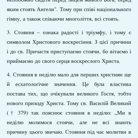
яким стоять Ангели". Тому при співі національного
гімну, а також співаючи многоліття, всі стоять.
3. Стояння – ознака радості і тріумфу, і тому є
символом Христового воскресіння. З цієї причини
і до св. Причастя приступаємо стоячи, бо вітаємо і
приймаємо до свого серця воскреслого Христа.
4. Стояння в неділю мало для перших християн ще
й есхатологічне значення. Це була властива
постава тих, що очікували великого Гостя, тобто
нового приходу Христа. Тому св. Василій Великий
(† 379) так пояснює стояння в неділю: „Ми в
неділю молимося стоячи, але не всі знають
причину цього звичаю. Стояння під час молитви в