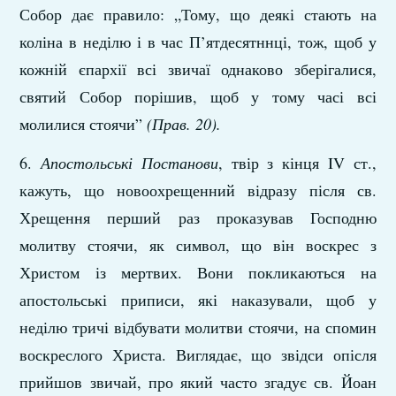
Собор дає правило: „Тому, що деякі стають на
коліна в неділю і в час П’ятдесятннці, тож, щоб у
кожній єпархії всі звичаї однаково зберігалися,
святий Собор порішив, щоб у тому часі всі
молилися стоячи”
(Прав. 20).
6.
Апостольські Постанови
, твір з кінця IV ст.,
кажуть, що новоохрещенний відразу після св.
Хрещення перший раз проказував Господню
молитву стоячи, як символ, що він воскрес з
Христом із мертвих. Вони покликаються на
апостольські приписи, які наказували, щоб у
неділю тричі відбувати молитви стоячи, на спомин
воскреслого Христа. Виглядає, що звідси опісля
прийшов звичай, про який часто згадує св. Йоан