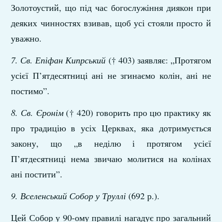
Золотоустий, що під час богослужіння диякон при
деяких чинностях взивав, щоб усі стояли просто й
уважно.
7. Св. Епіфан Кипрський
(† 403) заявляє: „Протягом
усієї П’ятдесятниці ані не згинаємо колін, ані не
постимо”.
8. Св. Єронім
(† 420) говорить про цю практику як
про традицію в усіх Церквах, яка дотримується
закону, що „в неділю і протягом усієї
П’ятдесятниці нема звичаю молитися на колінах
ані постити”.
9. Вселенський Собор у Труллі
(692 р.).
Цей Собор у 90-ому правилі нагадує про загальний