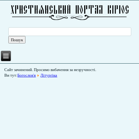
Сайт зачинений. Просимо вибачення за незручності.
Ви тут:
Богослов'я
Літургіка