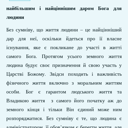
найбільшим і найціннішим даром Бога для
людини
Без сумніву, що життя людини – це найцінніший
дар для неї, оскільки йдеться про її власне
існування, яке є покликане до участі в житті
самого Бога. Протягом усього земного життя
людина будує своє призначення й свою участь у
Царстві Божому. Звідси походить і важливість
фізичного життя включно з моральним життям
особи. Бог є гарантом людського життя та
Владикою життя з самого його початку аж до
земного кінця і тільки Він єдиний може ним
розпоряджатися. Без сумніву є те, що людина є
адміністратором, її обов’язком є берегти життя, але