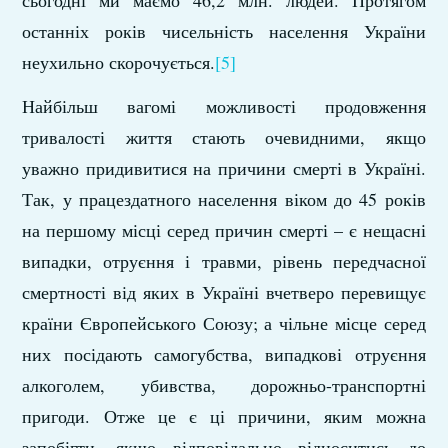
сьогодні ми маємо 46,2 млн. людей. Про­тягом
останніх років чисельність населення України
неухильно скорочується.
[5]
Найбільш вагомі можливості продовження
тривалості життя стають очевидними, якщо
уважно придивитися на причини смерті в Україні.
Так, у працездатного населення віком до 45 років
на першому місці серед причин смерті – є нещасні
випадки, отруєння і травми, рівень передчасної
смертності від яких в Україні вчетверо перевищує
країни Європейського Союзу; а чільне місце серед
них посідають самогубства, випадкові отруєння
алкоголем, убивства, дорожньо-транспортні
пригоди. Отже це є ці причини, яким можна
запобігти, якщо відповідально відноситись до