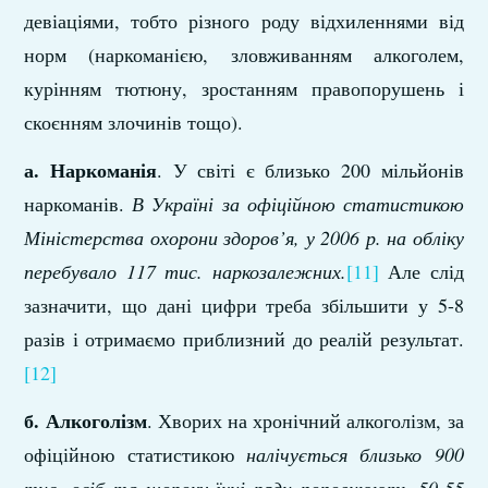
девіаціями, тобто різного роду відхиленнями від
норм (наркоманією, зловживанням алкоголем,
курінням тютюну, зростанням правопорушень і
скоєнням злочинів тощо).
а. Наркоманія
. У світі є близько 200 мільйонів
наркоманів.
В Україні за офіційною статистикою
Міністерства охорони здоров’я, у 2006 р. на обліку
перебувало 117 тис. наркозалежних.
[11]
Але слід
зазначити, що дані цифри треба збільшити у 5-8
разів і отримаємо приблизний до реалій результат.
[12]
б. Алкоголізм
. Хворих на хронічний алкоголізм, за
офіційною статистикою
налічується близько 900