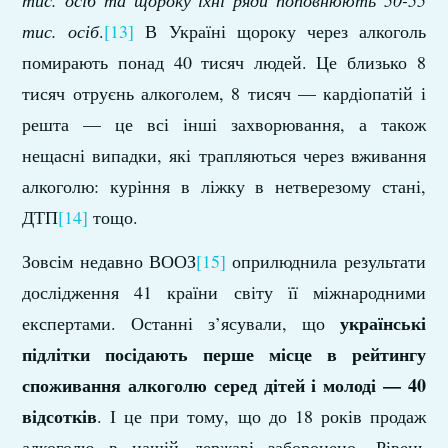
тис. осіб та щороку їхні ряди поповнюють 50-55
тис. осіб
.
[13]
В Україні щороку через алкоголь
помирають понад 40 тисяч людей. Це близько 8
тисяч отруєнь алкоголем, 8 тисяч — кардіопатій і
решта — це всі інші захворювання, а також
нещасні випадки, які трапляються через вживання
алкоголю: куріння в ліжку в нетверезому стані,
ДТП
[14]
тощо.
Зовсім недавно ВООЗ
[15]
оприлюднила результати
дослідження 41 країни світу її міжнародними
українські
експертами. Останні з’ясували, що
підлітки посідають перше місце в рейтингу
споживання алкоголю серед дітей і молоді — 40
відсотків
. І це при тому, що до 18 років продаж
алкоголю в нашій державі заборонено. Рівень