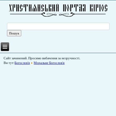
Сайт зачинений. Просимо вибачення за незручності.
Ви тут:
Богослов'я
Моральне Богослов'я