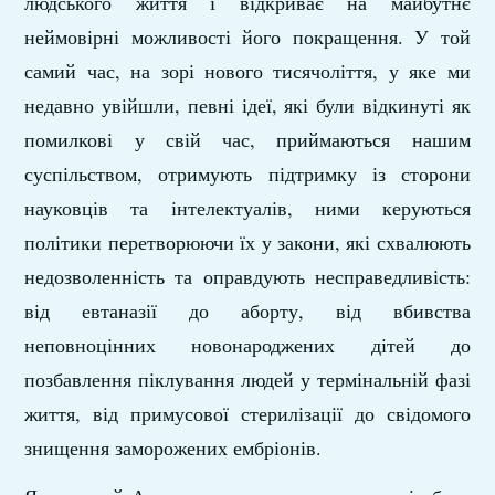
людського життя і відкриває на майбутнє
неймовірні можливості його покращення. У той
самий час, на зорі нового тисячоліття, у яке ми
недавно увійшли, певні ідеї,
які були відкинуті як
помилкові у свій час, приймаються нашим
суспільством, отримують підтримку із сторони
науковців та інтелектуалів, ними керуються
політики перетворюючи їх у закони, які схвалюють
недозволенність та оправдують несправедливість:
від евтаназії до аборту,
від вбивства
неповноцінних новонароджених дітей до
позбавлення піклування людей у термінальній фазі
життя, від примусової стерилізації до свідомого
знищення заморожених ембріонів.