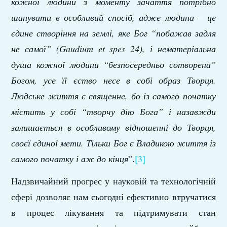
кожної людини з моменту зачаття потрібно
шанувати в особливий спосіб, адже людина – це
єдине створіння на землі, яке Бог “побажав задля
не самої” (Gaudium et spes 24), і нематеріальна
душа кожної людини “безпосередньо сотворена”
Богом, усе її єство несе в собі образ Творця.
Людське життя є священне, бо із самого початку
містить у собі “творчу дію Бога” і назавжди
залишається в особливому відношенні до Творця,
своєї єдиної мети. Тільки Бог є Владикою життя із
самого початк
у
і аж до кінця
”.
[3]
Надзвичайний прогрес у науковій та технологічній
сфері дозволяє нам сьогодні ефективно втручатися
в процес лікування та підтримувати стан