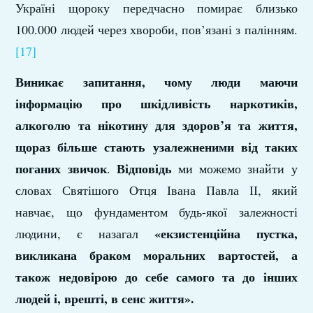
Україні щороку передчасно помирає близько
100.000 людей через хвороби, пов’язані з палінням.
[17]
Виникає запитання, чому люди маючи
інформацію про шкідливість наркотиків,
алкоголю та нікотину для здоров’я та життя,
щораз більше стають узалежненими від таких
поганих звичок
Відповідь
.
ми можемо знайти у
словах Святішого Отця Івана Павла ІІ, який
навчає, що фундаментом будь-якої залежності
«екзистенційна пустка,
людини, є назагал
викликана браком моральних вартостей, а
також недовірою до себе самого та до інших
людей і, врешті, в сенс життя».