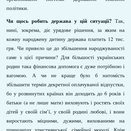
політики.
Чи щось робить держава у цій ситуації?
Так,
нині, зокрема, діє урядове рішення, за яким на
кожну народжену дитину держава платить 12 тис.
грв. Чи привело це до збільшення народжуваності
саме з цієї причини? Для більшості українських
родин така фінансова допомога є дуже потрібною і
вагомою. А чи не краще було б натомість
збільшити термін декретної оплачуваної відпустки,
бо у розвинутих країнах він доходить до 6 років і
батьки (а не лише мати) виховують і ростять своїх
дітей у своїй сім’ї, у своїй родині любові, і вони
виростають міцними, дужими, вихованими на
принципах християнської, сімейної моралі. Крім