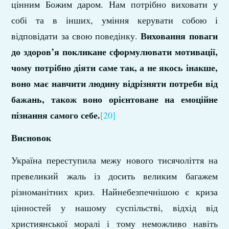
цінним Божим даром. Нам потрібно виховати у
собі та в інших, уміння керувати собою і
Виховання поваги
відповідати за свою поведінку.
до здоров’я покликане сформулювати мотивації,
чому потрібно діяти саме так, а не якось інакше,
воно має навчити людину відрізняти потреби від
бажань, також воно орієнтоване на емоційне
пізнання самого себе.
[20]
Висновок
Україна переступила межу нового тисячоліття на
превеликий жаль із досить великим багажем
різноманітних криз. Найнебезпечнішою є криза
цінностей у нашому суспільстві, відхід від
християнської моралі і тому неможливо навіть