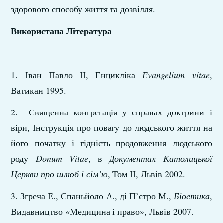
здорового способу життя та дозвілля.
Використана Література
1. Іван Павло ІІ, Енцикліка
Еvangelium vitae
,
Ватикан 1995.
2. Священна конгрегація у справах доктрини і
віри, Інструкція про повагу до людського життя на
його початку і гідність продовження людського
роду
Donum Vitae
, в
Документах Католицької
Церкви про шлюб і сім’ю
, Том ІІ, Львів 2002.
3. Згреча Е., Спаньйоло А., ді П’єтро М.,
Біоетика
,
Видавництво «Медицина і право», Львів 2007.