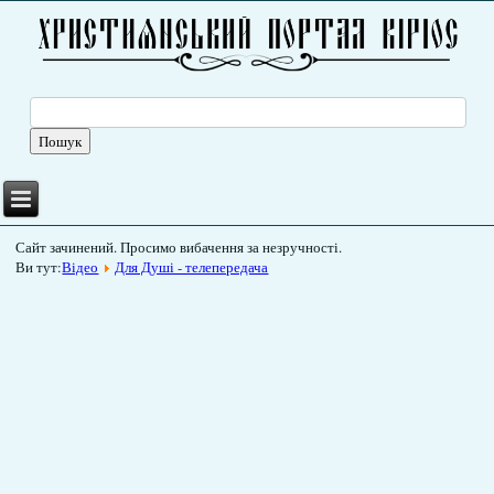
Сайт зачинений. Просимо вибачення за незручності.
Ви тут:
Відео
Для Душі - телепередача