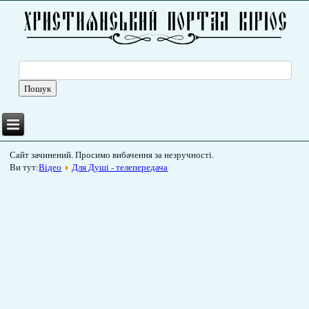
Сайт зачинений. Просимо вибачення за незручності.
Ви тут:
Відео
Для Душі - телепередача