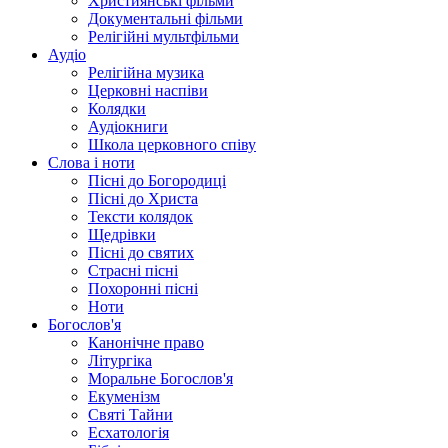
Християнські фільми
Документальні фільми
Релігійні мультфільми
Аудіо
Релігійна музика
Церковні наспіви
Колядки
Аудіокниги
Школа церковного співу
Слова і ноти
Пісні до Богородиці
Пісні до Христа
Тексти колядок
Щедрівки
Пісні до святих
Страсні пісні
Похоронні пісні
Ноти
Богослов'я
Канонічне право
Літургіка
Моральне Богослов'я
Екуменізм
Святі Тайни
Есхатологія