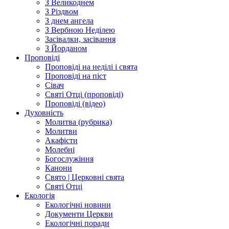
З Великоднем
З Різдвом
З днем ангела
З Вербною Неділею
Засівалки, засівання
З Йорданом
Проповіді
Проповіді на неділі і свята
Проповіді на піст
Сівач
Святі Отці (проповіді)
Проповіді (відео)
Духовність
Молитва (рубрика)
Молитви
Акафісти
Молебні
Богослужіння
Канони
Свято | Церковні свята
Святі Отці
Екологія
Екологічні новини
Документи Церкви
Екологічні поради