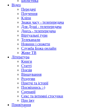
Біблістика
Відео
Передачі
Поучення
Кліпи
Знаки часу - телепередача
Для Душі - телепередача
Днесь - телепередача
Віртуальні тури
Телеканали
Новини і сюжети
Служба Божа онлайн
Живе ТВ
Література
Книги
Статті
Поезія
Віншування
Роздуми
Притчі та історії
Посміхнись :-)
Сценарії
Секс та інтимні стосунки
Про їжу
Привітання