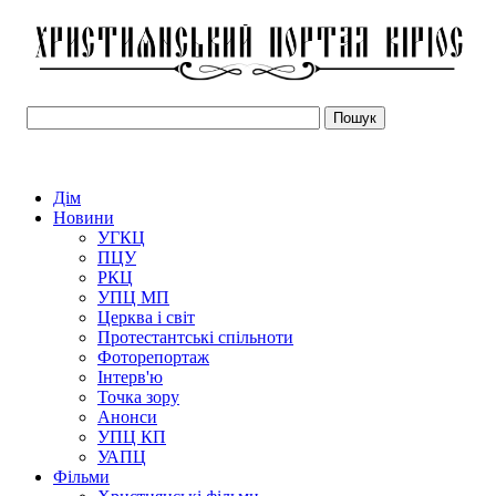
Дім
Новини
УГКЦ
ПЦУ
РКЦ
УПЦ МП
Церква і світ
Протестантські спільноти
Фоторепортаж
Інтерв'ю
Точка зору
Анонси
УПЦ КП
УАПЦ
Фільми