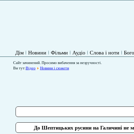
Дім
Новини
Фільми
Аудіо
Слова і ноти
Бого
Сайт зачинений. Просимо вибачення за незручності.
Ви тут:
Відео
Новини і сюжети
До Шептицьких русини на Галичині не ма