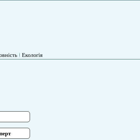
овність
Екологія
сперт