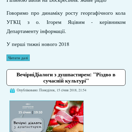
Говоримо про динаміку росту георгафічного кола
УГКЦ з о. Ігорем Яцівим - керівником
Департаменту інформації.
У перші тижні нового 2018
Читати далі
ВечірніДіалоги з душпастирем: "Різдво в
сучасній культурі"
Опубліковано: Понеділок, 15 січня 2018, 21:54