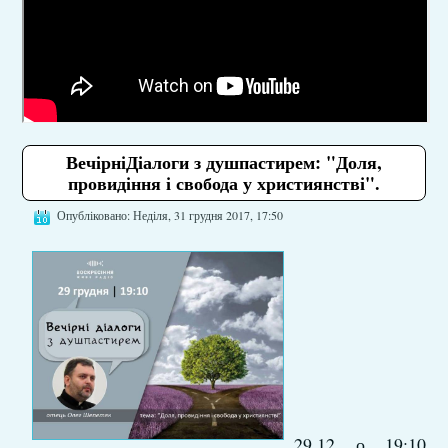
ВечірніДіалоги з душпастирем: "Доля,
провидіння і свобода у християнстві".
Опубліковано: Неділя, 31 грудня 2017, 17:50
29.12 о 19:10