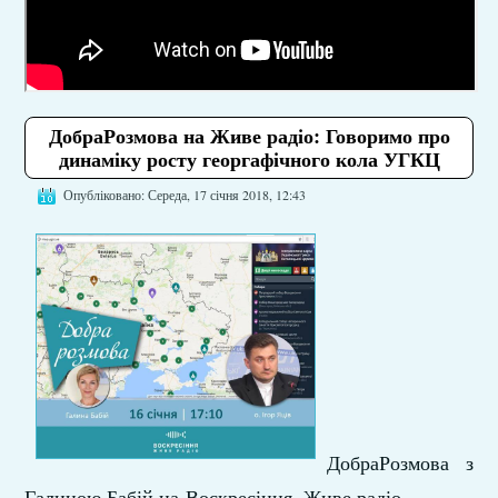
ДобраРозмова на Живе радіо: Говоримо про
динаміку росту георгафічного кола УГКЦ
Опубліковано: Середа, 17 січня 2018, 12:43
ДобраРозмова
з
Галиною Бабій на Воскресіння. Живе радіо