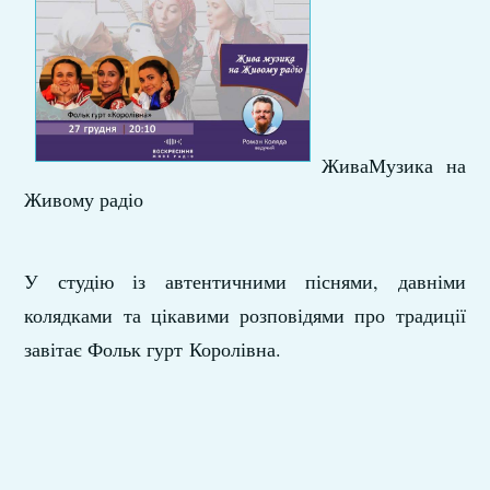
ЖиваМузика на
Живому радіо
У студію із автентичними піснями, давніми
колядками та цікавими розповідями про традиції
завітає Фольк гурт Королівна.