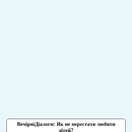
ВечірніДіалоги: Як не перестати любити
дітей?