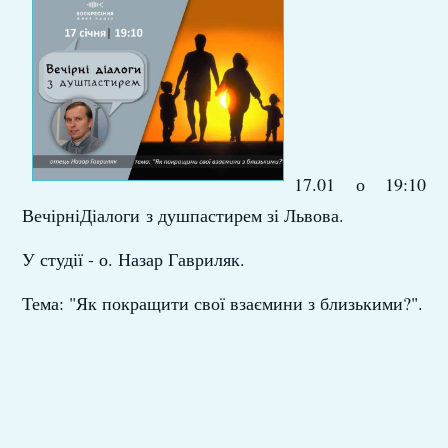
17.01 о 19:10
ВечірніДіалоги з душпастирем зі Львова.
У студії - о. Назар Гавриляк.
Тема: "Як покращити свої взаємини з близькими?".