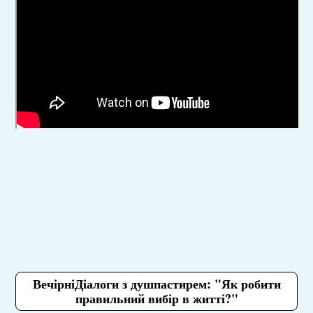
ВечірніДіалоги з душпастирем: "Як робити
правильний вибір в житті?"