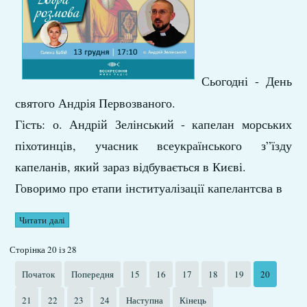
Сьогодні - День
святого Андрія Первозваного.
Гість: о. Андрій Зелінський - капелан морських
піхотинців, учасник всеукраїнського з”їзду
капеланів, який зараз відбувається в Києві.
Говоримо про етапи інституалізації капелантсва в
Читати далі
Сторінка 20 із 28
Початок
Попередня
15
16
17
18
19
20
21
22
23
24
Наступна
Кінець