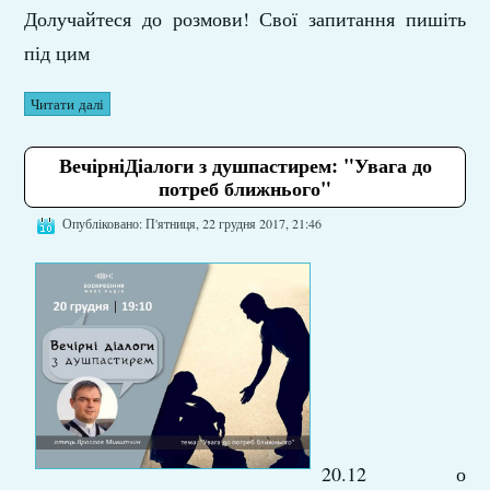
Долучайтеся до розмови! Свої запитання пишіть
під цим
Читати далі
ВечірніДіалоги з душпастирем: "Увага до
потреб ближнього"
Опубліковано: П'ятниця, 22 грудня 2017, 21:46
20.12 о