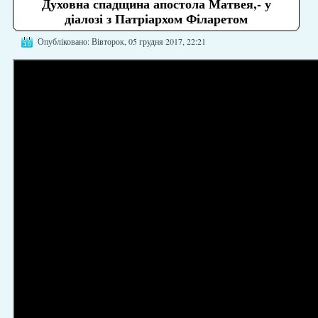
Духовна спадщина апостола Матвея,- у
діалозі з Патріархом Філаретом
Опубліковано: Вівторок, 05 грудня 2017, 22:21