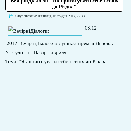
ВечірніДіалоги: "Як приготувати себе і своїх
до Різдва"
Опубліковано: П'ятниця, 08 грудня 2017, 22:33
08.12
.2017
ВечірніДіалоги
з душпастирем зі Львова.
У студії - о. Назар Гавриляк.
Тема: "Як приготувати себе і своїх до Різдва".