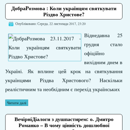
ДобраPозмова : Коли українцям святкувати
Різдво Христове?
Опубліковано: Середа, 22 листопада 2017, 23:20
Віднедавна 25
грудня стало
офіційно
вихідним днем в
Україні. Як вплине цей крок на святкування
українцями Різдва Христового? Наскільки
реалістичним та необхідним є перехід українських
Читати далі
ВечірніДіалоги з душпастирем: о. Дмитро
Романко – В чому цінність дошлюбної