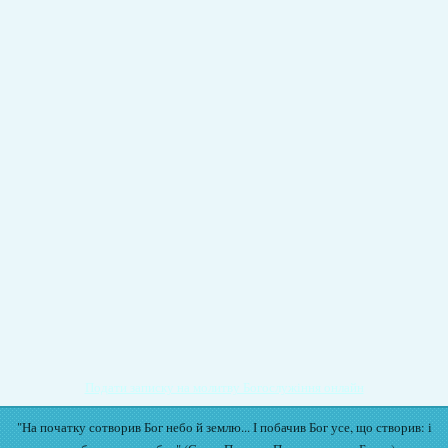
Подати записку на молитву Богослужіння онлайн
"На початку сотворив Бог небо й землю... І побачив Бог усе, що створив: і