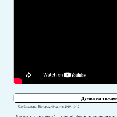
Думка на тижден
Опубліковано: Вівторок, 09 квітня 2019, 10:17
"Думка на тиждень" - новий формат спілкування