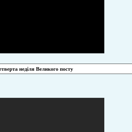
етверта неділя Великого посту