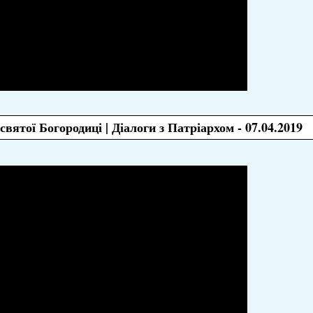
ятої Богородиці | Діалоги з Патріархом - 07.04.2019