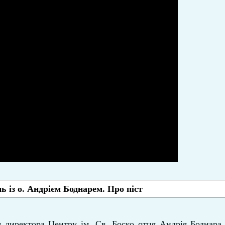
ь із о. Андрієм Боднарем. Про піст
 директора Центру ім. Св. Боско отця Андрія Боднара 