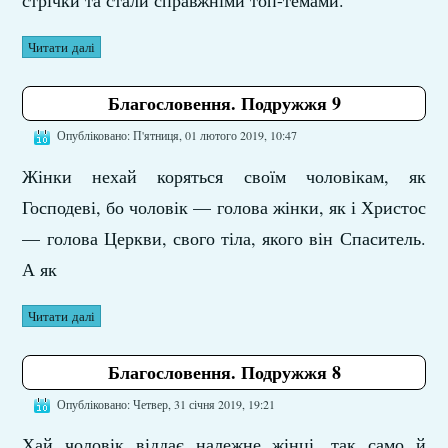
стрічки та стали справжніми топ-темами.
Читати далі
Благословення. Подружжя 9
Опубліковано: П'ятниця, 01 лютого 2019, 10:47
Жінки нехай коряться своїм чоловікам, як
Господеві, бо чоловік — голова жінки, як і Христос
— голова Церкви, свого тіла, якого він Спаситель.
А як
Читати далі
Благословення. Подружжя 8
Опубліковано: Четвер, 31 січня 2019, 19:21
Хай чоловік віддає належне жінці, так само й