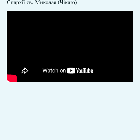
Єпархії св. Миколая (Чікаґо)