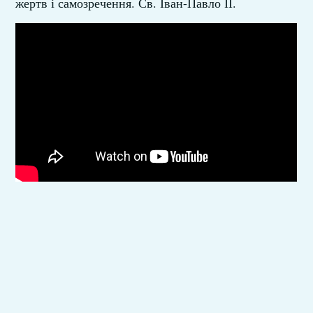
жертв і самозречення. Св. Іван-Павло ІІ.