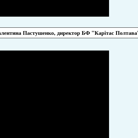
алентина Пастушенко, директор БФ "Карітас Полтава