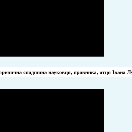
юридична спадщина науковця, правника, отця Івана Л