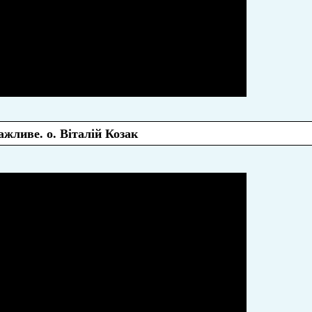
ажливе. о. Віталій Козак