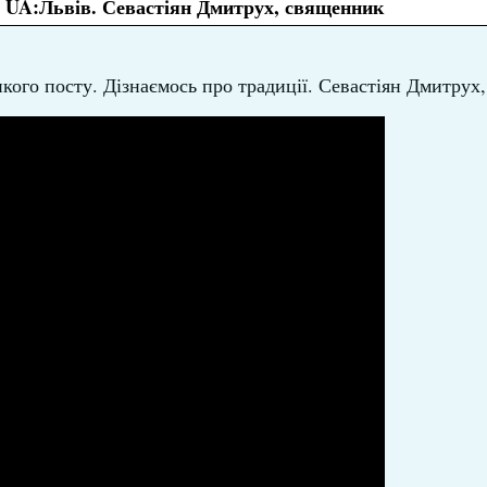
. UA:Львів. Севастіян Дмитрух, священник
кого посту. Дізнаємось про традиції. Севастіян Дмитрух