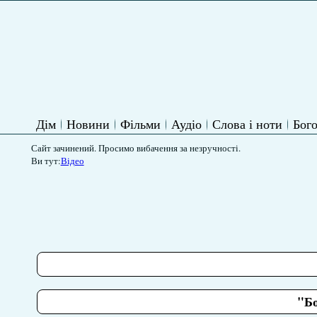
Дім
Новини
Фільми
Аудіо
Слова і ноти
Бого
Сайт зачинений. Просимо вибачення за незручності.
Ви тут:
Відео
"Бо