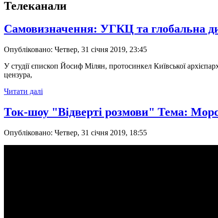
Телеканали
Самовизначення: УГКЦ та глобальна д
Опубліковано: Четвер, 31 січня 2019, 23:45
У студії єпископ Йосиф Мілян, протосинкел Київської архієпар
цензура,
Читати далі
Ток-шоу "Відверті розмови" Тема: Мор
Опубліковано: Четвер, 31 січня 2019, 18:55