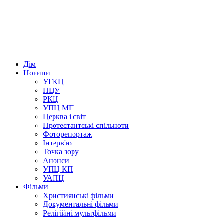
Дім
Новини
УГКЦ
ПЦУ
РКЦ
УПЦ МП
Церква і світ
Протестантські спільноти
Фоторепортаж
Інтерв'ю
Точка зору
Анонси
УПЦ КП
УАПЦ
Фільми
Християнські фільми
Документальні фільми
Релігійні мультфільми