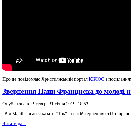
Про це повідомляє Християнський портал
КІРІОС
з посилання
Звернення Папи Франциска до молоді на
Опубліковано: Четвер, 31 січня 2019, 18:53
"Від Марії вчимося казати "Так" впертій терпеливості і творчост
Читати далі