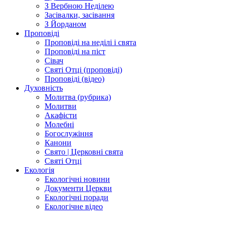
З Вербною Неділею
Засівалки, засівання
З Йорданом
Проповіді
Проповіді на неділі і свята
Проповіді на піст
Сівач
Святі Отці (проповіді)
Проповіді (відео)
Духовність
Молитва (рубрика)
Молитви
Акафісти
Молебні
Богослужіння
Канони
Свято | Церковні свята
Святі Отці
Екологія
Екологічні новини
Документи Церкви
Екологічні поради
Екологічне відео