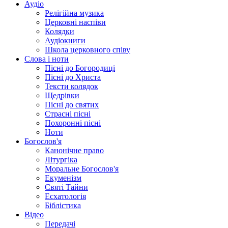
Аудіо
Релігійна музика
Церковні наспіви
Колядки
Аудіокниги
Школа церковного співу
Слова і ноти
Пісні до Богородиці
Пісні до Христа
Тексти колядок
Щедрівки
Пісні до святих
Страсні пісні
Похоронні пісні
Ноти
Богослов'я
Канонічне право
Літургіка
Моральне Богослов'я
Екуменізм
Святі Тайни
Есхатологія
Біблістика
Відео
Передачі