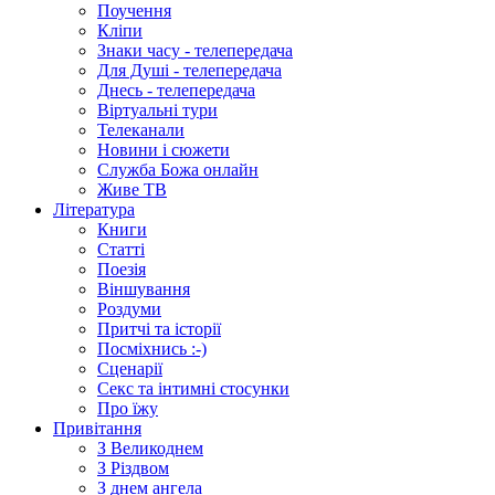
Поучення
Кліпи
Знаки часу - телепередача
Для Душі - телепередача
Днесь - телепередача
Віртуальні тури
Телеканали
Новини і сюжети
Служба Божа онлайн
Живе ТВ
Література
Книги
Статті
Поезія
Віншування
Роздуми
Притчі та історії
Посміхнись :-)
Сценарії
Секс та інтимні стосунки
Про їжу
Привітання
З Великоднем
З Різдвом
З днем ангела