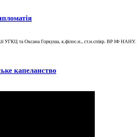
ипломатія
хії УГКЦ та Оксана Горкуша, к.філос.н., ст.н.співр. ВР ІФ НАНУ
ське капеланство