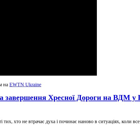
м на
EWTN Ukraine
 завершення Хресної Дороги на ВДМ у П
і тих, хто не втрачає духа і починає наново в ситуаціях, коли все 