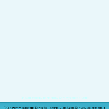
Подати записку на молитву Богослужіння онлайн
"На початку сотворив Бог небо й землю... І побачив Бог усе, що створив: і