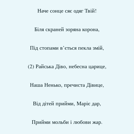
Наче сонце сяє одяг Твій!
Біля скраней зоряна корона,
Під стопами в’ється пекла змій,
(2) Райська Діво, небесна царице,
Наша Ненько, пречиста Дівице,
Від дітей прийми, Маріє дар,
Прийми мольби і любови жар.