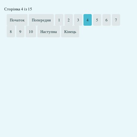
Сторінка 4 із 15
Початок
Попередня
1
2
3
4
5
6
7
8
9
10
Наступна
Кінець