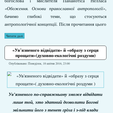
богослова і мислителя Панайотіса Нелласа
«Обоження. Основи православної антропології»
,
бачимо глибокі теми, що стосуються
антропологічної концепції. Після прочитання цього
Читати далі
«Ув'язненого відвідати» й «образу з серця
прощати»(духовно-екологічні роздуми)
Опубліковано: Понеділок, 18 квітня 2016, 23:00
Ув’язненого по-справжньому зможе відвідати
лише той, хто здатний дозволити Богові
звільнити його з тенет гріха і з-під влади