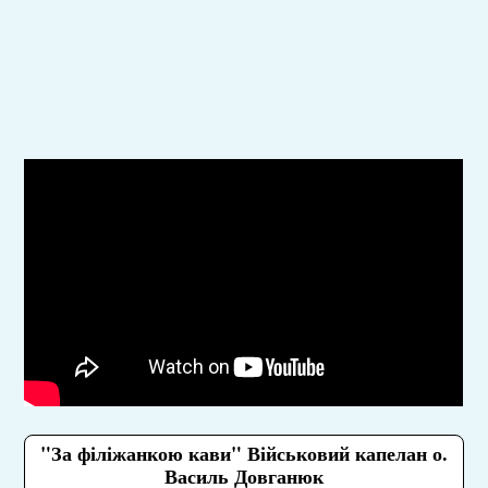
"За філіжанкою кави" Військовий капелан о.
Василь Довганюк