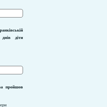
ранківській
 днів діти
тва пройшов
тери