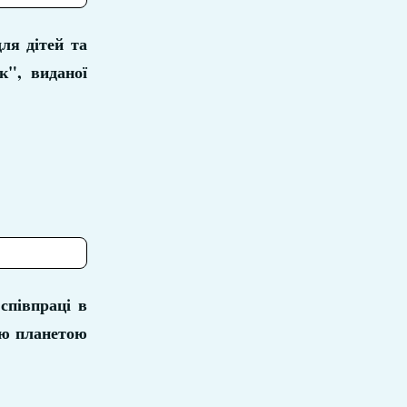
ля дітей та
к", виданої
співпраці в
ою планетою