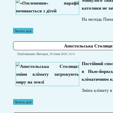
Минулого тижн
католики не за
На молодь Панам
Читати далі
Апостольська Столиця:
Опубліковано: Вівторок, 29 січня 2019, 14:11
Постійний спос
в Нью-йорксь
кліматичним к
Зміна клімату в
Читати далі