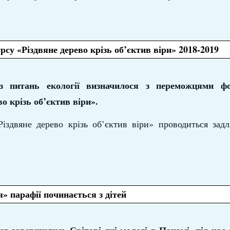
у «Різдвяне дерево крізь об’єктив віри» 2018-2019
питань екології визначилося з переможцями фо
о крізь об’єктив віри».
іздвяне дерево крізь об’єктив віри» проводиться зад
» парафії починається з дітей