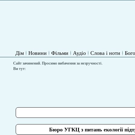
Дім
Новини
Фільми
Аудіо
Слова і ноти
Бого
Сайт зачинений. Просимо вибачення за незручності.
Ви тут:
Бюро УГКЦ з питань екології підт