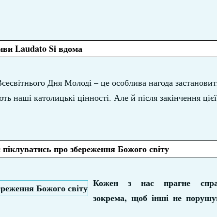
ви Laudato Si вдома
сесвітнього Дня Молоді – це особлива нагода застановит
ть наші католицькі цінності. Але й після закінчення цієї
 піклуватись про збереження Божого світу
Кожен з нас прагне справ
зокрема, щоб інші не поруш