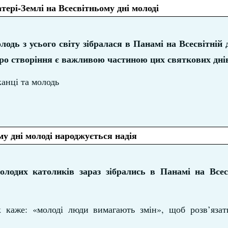
ері-Землі на Всесвітньому дні молоді
одь з усього світу зібралася в Панамі на Всесвітній 
ро створіння є важливою частиною цих святкових дні
анці та молодь
у дні молоді народжується надія
олодих католиків зараз зібрались в Панамі на Всес
 каже: «молоді люди вимагають змін», щоб розв’язати