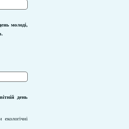
день молоді,
в.
вітній день
 екологічні