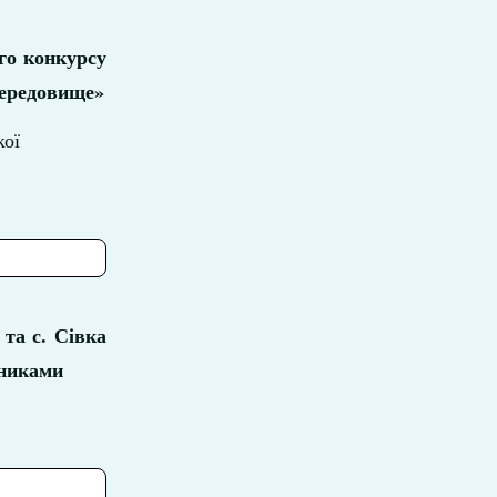
го конкурсу
середовище»
кої
та с. Сівка
вниками