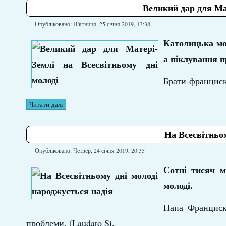
Великий дар для Мат
Опубліковано: П'ятниця, 25 січня 2019, 13:38
Католицька мол
а піклування п
Брати-франциск
Читати далі
На Всесвітньом
Опубліковано: Четвер, 24 січня 2019, 20:35
Сотні тисяч м
молоді.
Папа Франциск
проблеми. (Laudato Si,