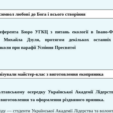
символ любові до Бога і всього створіння
референта Бюро УГКЦ з питань екології в Івано-Ф
о. Михайла Дзуля, протягом декількох останніх
коли при парафії Успіння Пресвятої
нізували майстер-клас з виготовлення екопряника
лтавському осередку Української Академії Лідерс
 виготовлення та оформлення різдвяного пряника.
оду — студенти Української Академії Лідерства та волон