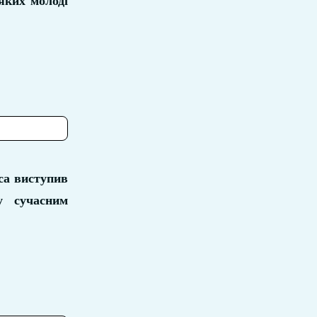
яких молоді
са виступив
у сучасним