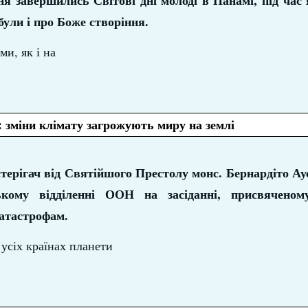
я завершились Світові дні молоді в Панамі, під час 
були і про Боже створіння.
и, як і на
 зміни клімату загрожують миру на землі
терігач від Святійшого Престолу монс. Бернардіто Ау
кому відділенні ООН на засіданні, присвяченом
атастрофам.
 усіх країнах планети