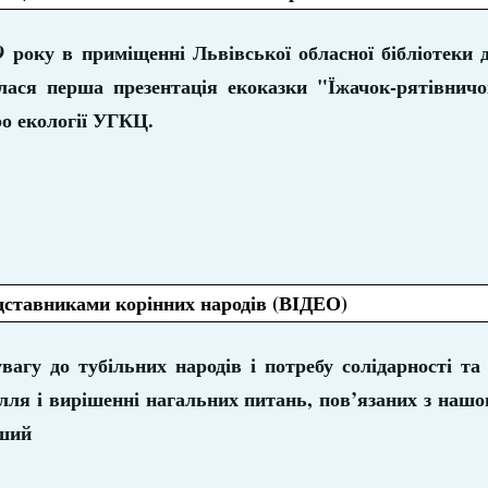
 року в приміщенні Львівської обласної бібліотеки д
лася перша презентація екоказки "Їжачок-рятівничо
о екології УГКЦ.
едставниками корінних народів (ВІДЕО)
агу до тубільних народів і потребу солідарності та 
ілля і вирішенні нагальних питань, пов’язаних з наш
ший