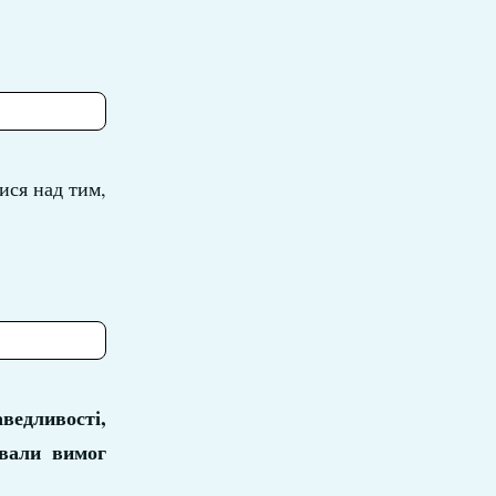
ися над тим,
едливості,
ували вимог