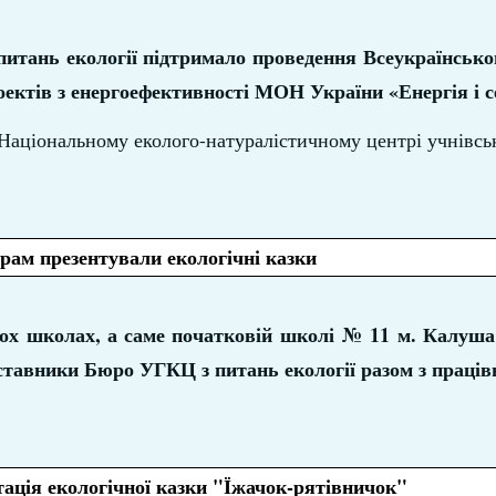
итань екології підтримало проведення Всеукраїнсько
ектів з енергоефективності МОН України «Енергія і 
 Національному еколого-натуралістичному центрі учнівсь
ам презентували екологічні казки
вох школах, а саме початковій школі № 11 м. Калуша 
ставники Бюро УГКЦ з питань екології разом з праці
тація екологічної казки "Їжачок-рятівничок"