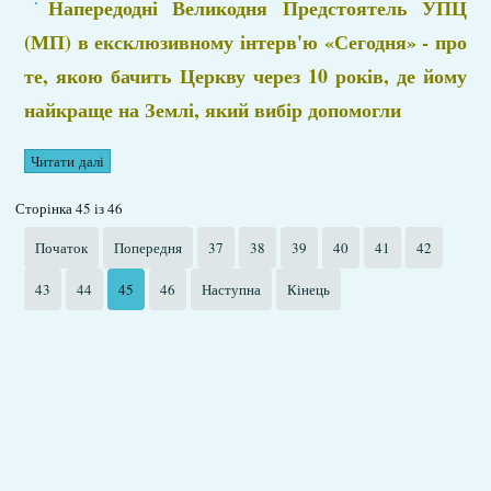
Напередодні Великодня Предстоятель УПЦ
(МП) в ексклюзивному інтерв'ю «Сегодня» - про
те, якою бачить Церкву через 10 років, де йому
найкраще на Землі, який вибір допомогли
Читати далі
Сторінка 45 із 46
Початок
Попередня
37
38
39
40
41
42
43
44
45
46
Наступна
Кінець