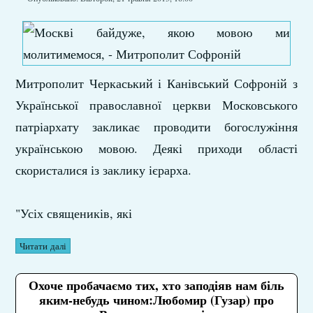
Митрополит Черкаський і Канівський Софроній з
Української православної церкви Московського
патріархату закликає проводити богослужіння
українською мовою. Деякі приходи області
скористалися із заклику ієрарха.
"Усіх священиків, які
Читати далі
Охоче пробачаємо тих, хто заподіяв нам біль
яким-небудь чином:Любомир (Гузар) про