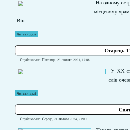
На одному остр
місцевому храмі
Він
Читати далі
Старець Т
Опубліковано: П'ятниця, 23 лютого 2024, 17:08
У ХХ ст
слів очев
Читати далі
Свят
Опубліковано: Середа, 21 лютого 2024, 21:00
Такого святця