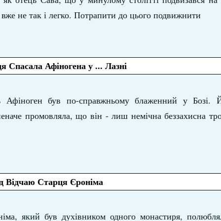
 вже не так і легко. Потрапити до цього подвижнити
я Спасала Афіногена у ... Лазні
ь Афіноген був по-справжньому блаженний у Бозі. 
неначе промовляла, що він - лиш немічна беззахисна тр
ід Відчаю Старця Єроніма
іма, який був духівником одного монастиря, полюблял