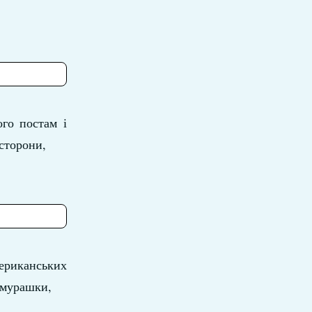
го постам і
 сторони,
ериканських
 мурашки,