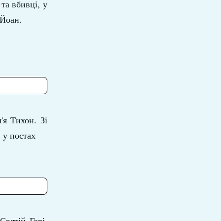
та вбивці, у
 Йоан.
'я Тихон. Зі
 у постах
Святій Горі,