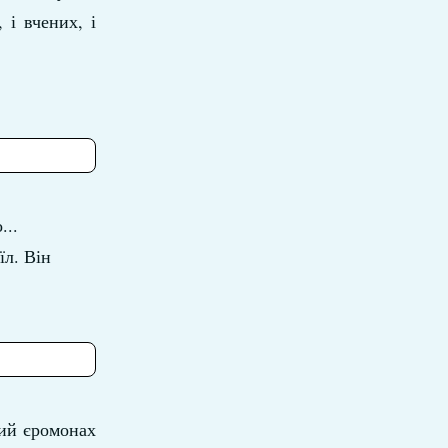
 і вчених, і
...
їл. Він
рий єромонах