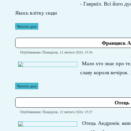
- Гавриїл. Всі його д
Якось влітку сюди
Читати далі
Франциск А
Опубліковано: Понеділок, 12 лютого 2024, 15:36
Мало хто знає про те
славу короля вечірок.
Читати далі
Отець 
Опубліковано: Понеділок, 12 лютого 2024, 15:27
Отець Андронік жив 