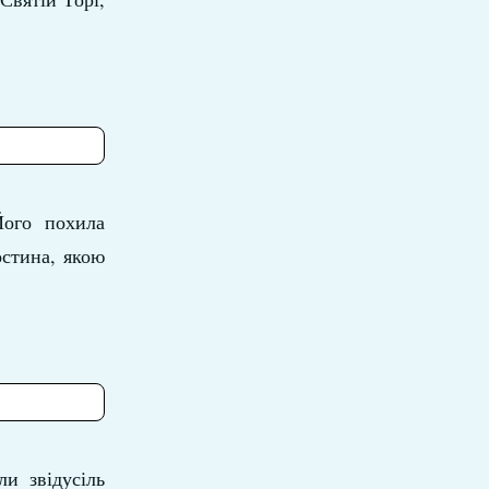
Його похила
остина, якою
и звідусіль