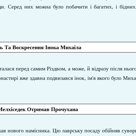
ди. Серед них можна було побачити і багатих, і бідних,
ь Та Воскресення Інока Михаїла
алася перед самим Різдвом, а може, й відразу після нього
астирі вже здавна подвизався інок, ім'я якого було Миха
Мелхіседек Отримав Прочухана
ав нового намісника. Цю лаврську посаду обійняв суво