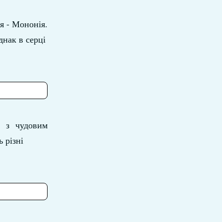
я - Мононія.
днак в серці
 з чудовим
 різні