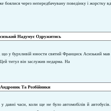
уже боялися через непередбачувану поведінку і жорстку вд
сизький Надумує Одружитись
, що у бурхливій юности святий Франциск Асизький мав 
 Цей титул він заслужив недарма. На
Андроник Та Розбійники
у давні часи, коли ще не було автомобілів й автобусів