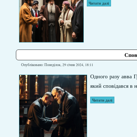
Читати далі
Спов
Опубліковано: Понеділок, 29 січня 2024, 18:11
Одного разу авва Г
який сповідався в 
Читати далі