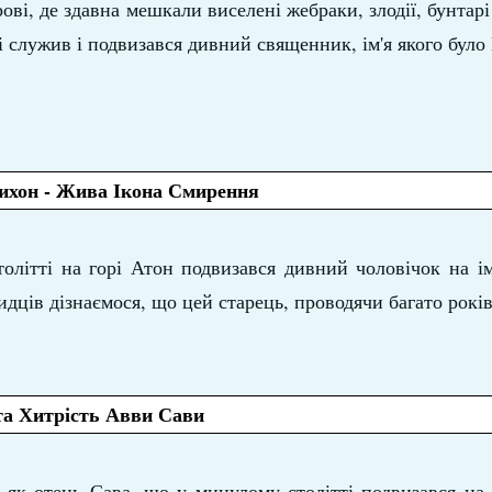
ові, де здавна мешкали виселені жебраки, злодії, бунтарі 
 служив і подвизався дивний священник, ім'я якого було
ихон - Жива Ікона Смирення
олітті на горі Атон подвизався дивний чоловічок на ім
идців дізнаємося, що цей старець, проводячи багато років
а Хитрість Авви Сави
, як отець Сава, що у минулому столітті подвизався на 