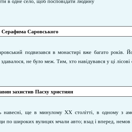
ити в одне село, щоб посповідати людину
 Серафима Саровського
овський подвизався в монастирі вже багато років. Йо
здавалося, не було меж. Тим, хто навідувався у ці лісові
авин захистив Пасху християн
сь навесні, ще в минулому XX столітті, в одному з ам
юди по широких вулицях мчали авто; взад і вперед, немов