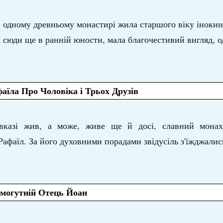
 одному древньому монастирі жила старшого віку інокин
 сюди ще в ранній юности, мала благочестивий вигляд, о
аїла Про Чоловіка і Трьох Друзів
казі жив, а може, живе ще й досі, славний монах
Рафаїл. За його духовними порадами звідусіль з'їжджались
могутній Отець Йоан